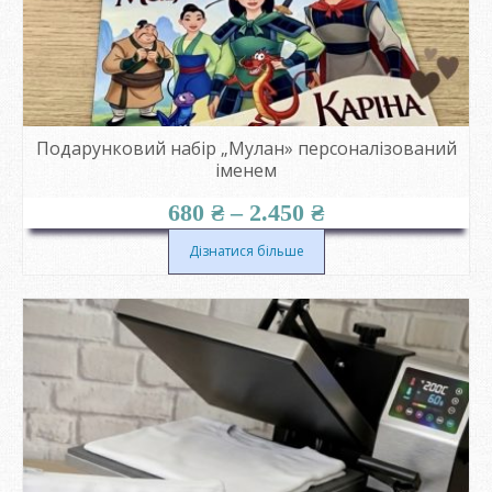
Подарунковий набір „Мулан» персоналізований
іменем
Діапазон
680
₴
–
2.450
₴
цін:
від
Дізнатися більше
680 ₴
до
2.450 ₴