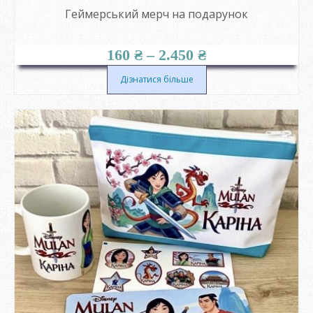
Геймерський мерч на подарунок
Діапазон
160
₴
–
2.450
₴
цін:
від
Дізнатися більше
160 ₴
до
2.450 ₴