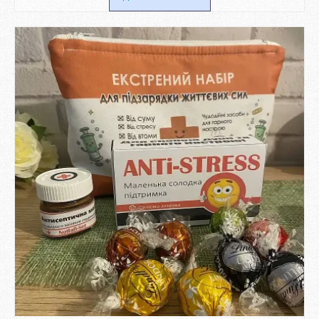
185 ₴
до
450 ₴