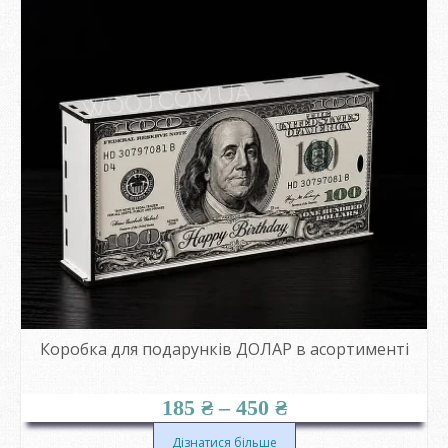
Коробка для подарунків ДОЛАР в асортименті
Діапазон
185
₴
–
450
₴
цін:
від
Дізнатися більше