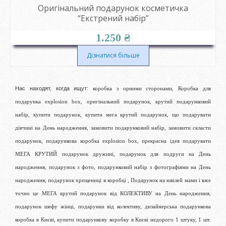
Оригінальний подарунок косметичка
“Екстрений набір”
1.250
₴
Дізнатися більше
Нас находят, когда ищут:
коробка з орними сторонами, Коробка для
подарунка explosion box, оригінальний подарунок, крутий подарунковий
набір, купити подарунок, купити мега крутий подарунок, що подарувати
дівчині на День народження, замовити подарунковий набір, замовити скласти
подарунок, подарункова коробка explosion box, прекрасна ідея подарувати
МЕГА КРУТИЙ подарунок дружині, подарунок для подруги на День
народження, подарунок з фото, подарунковий набір з фотографіями на День
народження, подарунок хрещениці в коробці , Подарунок на ювілей мами і вже
точно це МЕГА крутий подарунок від КОЛЕКТИВУ на День народження,
подарунок шефу жінці, подарунки від колективу, дизайнерська подарункова
коробка в Києві, купити подарункову коробку в Києві недорого 1 штуку, 1 шт.