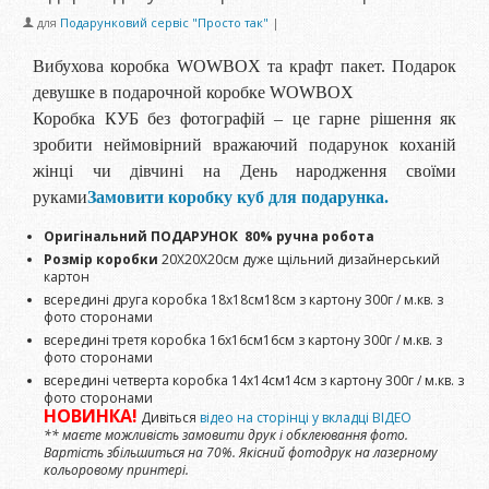
для
Подарунковий сервіс "Просто так"
|
Вибухова коробка WOWBOX та крафт пакет. Подарок
девушке в подарочной коробке WOWBOX
Коробка КУБ без фотографій – це гарне рішення як
зробити неймовірний вражаючий подарунок коханій
жінці чи дівчині на День народження своїми
руками
Замовити коробку куб для подарунка.
Оригінальний ПОДАРУНОК
80% ручна робота
Розмір коробки
20Х20Х20см дуже щільний дизайнерський
картон
всередині друга коробка 18х18см18см з картону 300г / м.кв. з
фото сторонами
всередині третя коробка 16х16см16см з картону 300г / м.кв. з
фото сторонами
всередині четверта коробка 14х14см14см з картону 300г / м.кв. з
фото сторонами
НОВИНКА!
Дивіться
відео на сторінці у вкладці ВІДЕО
** маєте можливість замовити друк і обклеювання фото.
Вартість збільшиться на 70%. Якісний фотодрук на лазерному
кольоровому принтері.