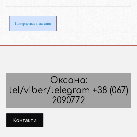
Повернутись в магазин
Оксана:
tel/viber/telegram +38 (067)
2090772
Контакти