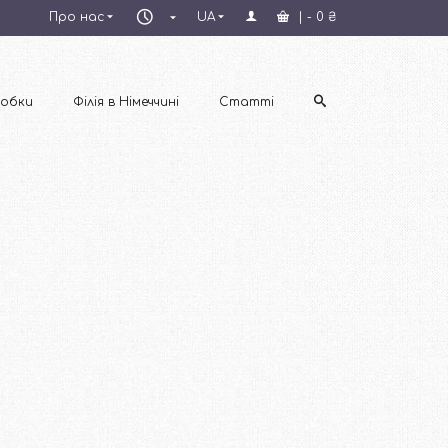
Пн–
Про нас
UA
|
-
0
₴
Пт
09:00–
18:00
обки
Філія в Німеччині
Статті