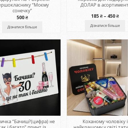
ершокласнику “Моєму
ДОЛАР в асортимент
сонечку”
Діа
185
₴
–
450
₴
500
₴
цін:
від
Дізнатися більше
Дізнатися більше
185 
до
450 
ичка “Бачиш?(цифра) не
Коханому чоловіку і
так і багато” принт із
найкращому у світі тату