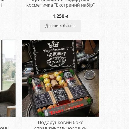
і
косметичка “Екстрений набір”
пазон
1.250
₴
Дізнатися більше
₴
₴
Подарунковий бокс
севі
справжньому чоловіку