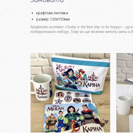
Замовити
крафтова листівка
размір: 120х150мм
Крафтова листівка «Today is the best day to be happy» – р
подарункового набору. Тому ми ще можемо внести зміни в ди