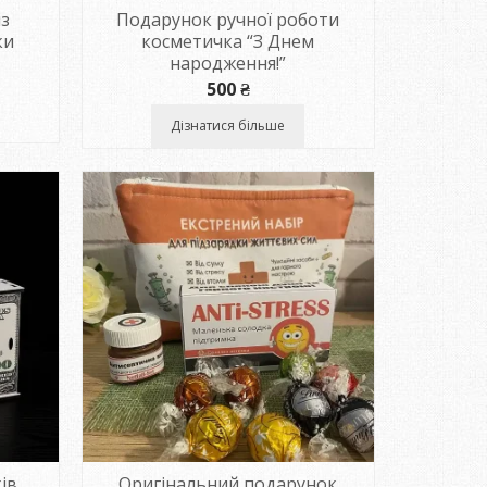
із
Подарунок ручної роботи
ки
косметичка “З Днем
народження!”
500
₴
Дізнатися більше
ів
Оригінальний подарунок