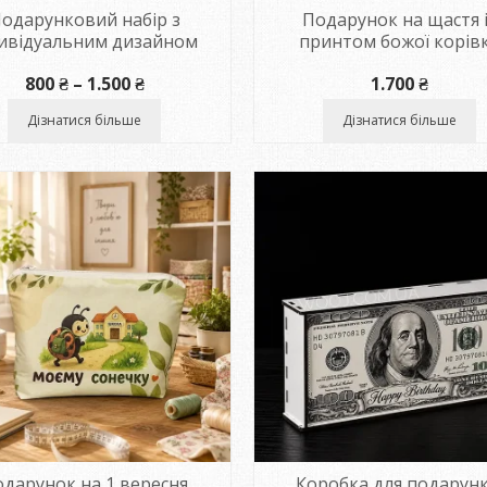
одарунковий набір з
Подарунок на щастя 
дивідуальним дизайном
принтом божої корів
Діапазон
800
₴
–
1.500
₴
1.700
₴
цін:
від
Дізнатися більше
Дізнатися більше
800 ₴
до
1.500 ₴
дарунок на 1 вересня
Коробка для подарунк