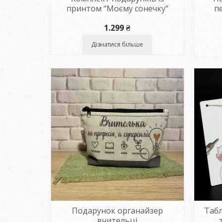
принтом “Моєму сонечку”
п
1.299
₴
Дізнатися більше
Подарунок органайзер
Табл
вчительці