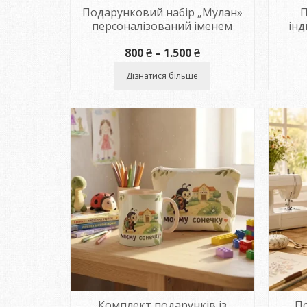
Подарунковий набір „Мулан»
П
персоналізований іменем
ін
Діапазон
800
₴
–
1.500
₴
цін:
від
Дізнатися більше
800 ₴
до
1.500 ₴
Комплект подарунків із
По