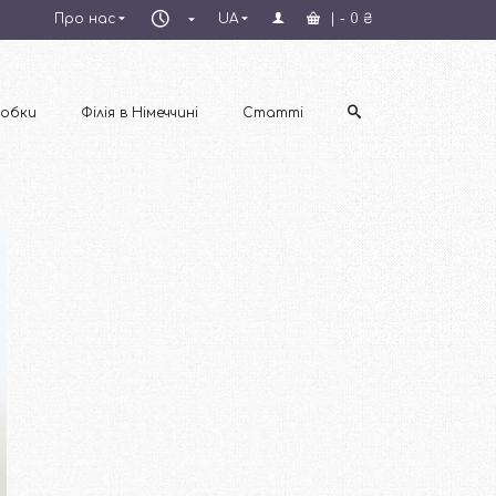
Пн–
Про нас
UA
|
-
0
₴
Пт
09:00–
18:00
обки
Філія в Німеччині
Статті