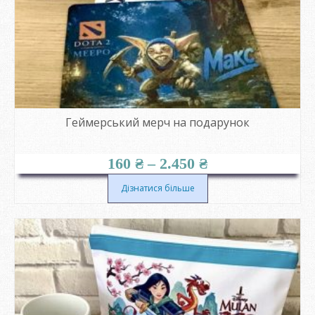
Геймерський мерч на подарунок
Діапазон
160
₴
–
2.450
₴
цін:
від
Дізнатися більше
160 ₴
до
2.450 ₴