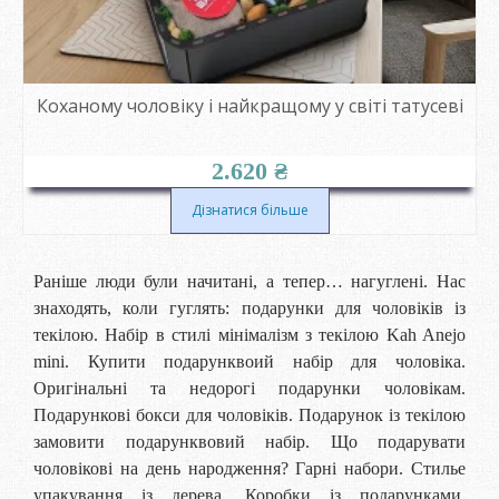
Коханому чоловіку і найкращому у світі татусеві
2.620
₴
Дізнатися більше
Раніше люди були начитані, а тепер… нагуглені. Нас
знаходять, коли гуглять: подарунки для чоловіків із
текілою. Набір в стилі мінімалізм з текілою Kah Anejo
mini. Купити подарунквоий набір для чоловіка.
Оригінальні та недорогі подарунки чоловікам.
Подарункові бокси для чоловіків. Подарунок із текілою
замовити подарунквовий набір. Що подарувати
чоловікові на день народження? Гарні набори. Стилье
упакування із дерева. Коробки із подарунками.