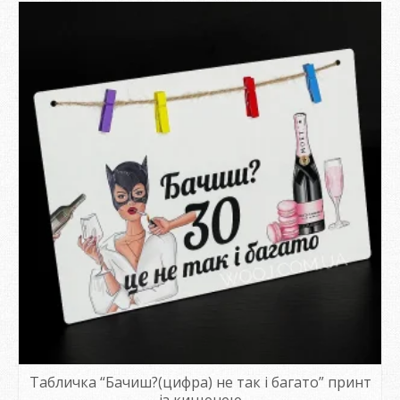
Табличка “Бачиш?(цифра) не так і багато” принт
із кицюнею