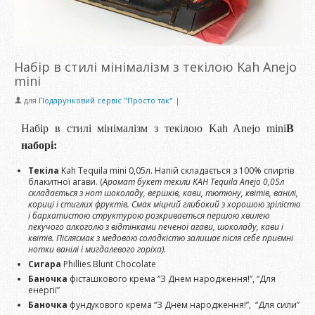
Набір в стилі мінімалізм з текілою Kah Anejo
mini
для
Подарунковий сервіс "Просто так"
|
Набір в стилі мінімалізм з текілою Kah Anejo mini
В
наборі:
Текіла
Kah Tequila mini 0,05л. Напій складається з 100% спиртів
блакитної агави. (
Аромат букет текіли KAH Tequila Anejo 0,05л
складається з нот шоколаду, вершків, кави, тютюну, квітів, ванілі,
кориці і стиглих фруктів. Смак міцний глибокий з хорошою зрілістю
і бархатистою структурою розкривається першою хвилею
пекучого алкоголю з відтінками печеної агави, шоколаду, кави і
квітів. Післясмак з медовою солодкістю залишає після себе приємні
нотки ванілі і мигдалевого горіха).
Сигара
Phillies Blunt Chocolate
Баночка
фісташкового крема “З Днем народження!”, “Для
енергії”
Баночка
фундукового крема “З Днем народження!”, “Для сили”