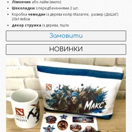
Лімончик
або лайм (мило)
Шоколадки
з передбаченнями 2 шт.
Коробка
чемодан
із дерева колір Mazarine, размір (ДхШхГ)
20х14х8см
декор стружка
із дерева, тіш’ю
Замовити
НОВИНКИ