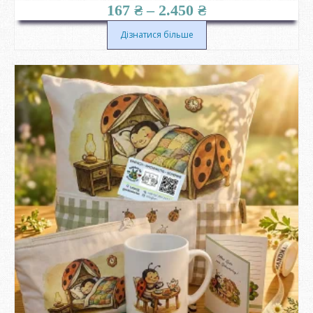
Діапазон
167
₴
–
2.450
₴
цін:
від
Дізнатися більше
167 ₴
до
2.450 ₴