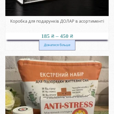
Коробка для подарунків ДОЛАР в асортименті
Діапазон
185
₴
–
450
₴
цін:
від
Дізнатися більше
185 ₴
до
450 ₴