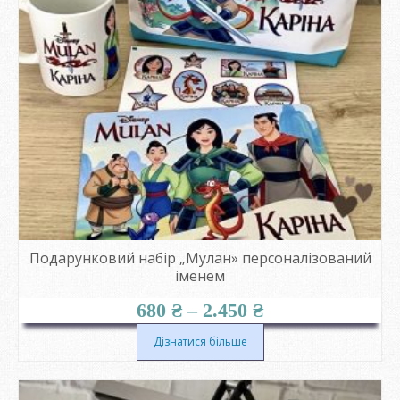
Подарунковий набір „Мулан» персоналізований
іменем
Діапазон
680
₴
–
2.450
₴
цін:
від
Дізнатися більше
680 ₴
до
2.450 ₴