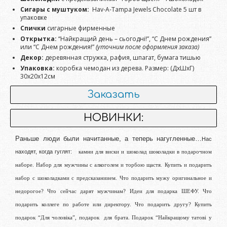
Сигары с муштуком:
Hav-A-Tampa Jewels Chocolate 5 шт в
упаковке
Спички
сигарные фирменные
Открытка:
“Найкращий день – сьогодні!”, “С Днем рождения”
или “С Днем рождения!”
(уточним после оформления заказа)
Декор:
деревянная стружка, рафия, шпагат, бумага тишью
Упаковка:
коробка чемодан из дерева. Размер: (ДхШхГ)
30х20х12см
Заказать
НОВИНКИ:
Раньше люди были начитанные, а теперь нагугленные…
Нас
находят, когда гуглят:
камни для виски и шоколад шоколадки в подарочном
наборе. Набор для мужчины с алкоголем и торбою щастя. Купить и подарить
набор с шоколадками с предсказаниием. Что подарить мужу оригинальное и
недорогое? Что сейчас дарят мужчинам? Идеи для подарка ШЕФУ. Что
подарить коллеге по работе или директору. Что подарить другу? Купить
подарок “Для чоловіка”, подарок для брата. Подарок “Найкращому татові у