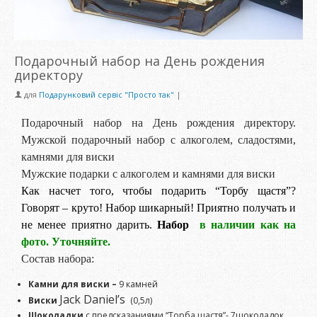
Подарочный набор на День рождения
директору
для
Подарунковий сервіс "Просто так"
|
Подарочный набор на День рождения директору.
Мужской подарочный набор с алкоголем, сладостями,
камнями для виски
Мужские подарки с алкоголем и камнями для виски
Как насчет того, чтобы подарить “Торбу щастя”?
Говорят – круто! Набор шикарный! Приятно получать и
не менее приятно дарить.
Набор
в наличии как на
фото. Уточняйте.
Состав набора:
Камни
для виски –
9 камней
Jack Daniel’s
Виски
(0,5л)
Шоколадки
с предсказаниями “Торба щастя”- 7шоколадок