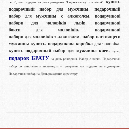
купить
світі”, или подарок на день рождения “Справжньому чоловікові”.
подарочный набор
для
мужчины.
подарочный
набор
для
мужчины с алкоголем.
подарункові
набори
для
чоловіків львів.
подарункові
бокси
для
чоловіків.
подарункові
набори
для
чоловіків з алкоголем.
набор настоящего
мужчины купить.
подарункова коробка
для чоловіка.
купить подарочный набор
для
мужчины киев.
Супер
подарок БРАТУ
на день рождения. Набор с виски. Подарочный
набор со спиртным и шоколадом – прекрасен как подарок на годовщину.
Подарочный набор на День рождения директору