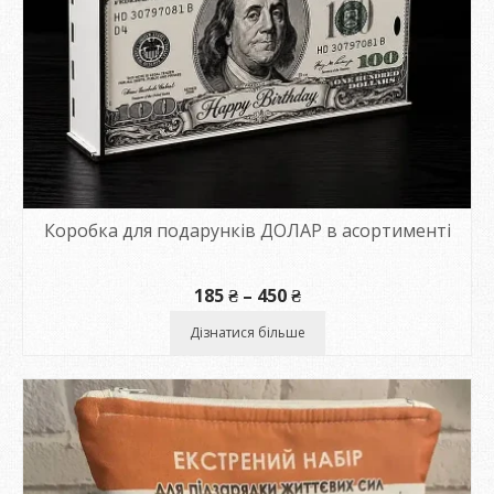
Коробка для подарунків ДОЛАР в асортименті
Діапазон
185
₴
–
450
₴
цін:
від
Дізнатися більше
185 ₴
до
450 ₴