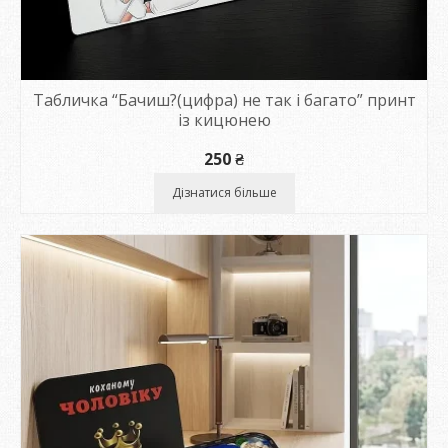
Табличка “Бачиш?(цифра) не так і багато” принт
із кицюнею
250
₴
Дізнатися більше