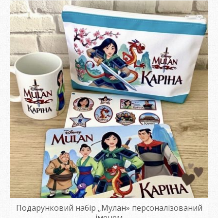
Подарунковий набір „Мулан» персоналізований
іменем