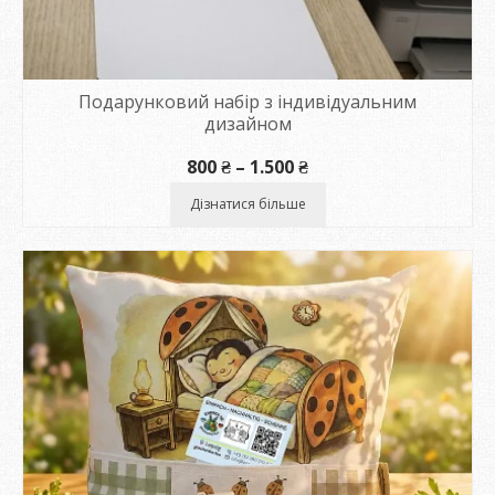
Подарунковий набір з індивідуальним
дизайном
Діапазон
800
₴
–
1.500
₴
цін:
від
Дізнатися більше
800 ₴
до
1.500 ₴