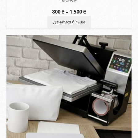
Діапазон
800
₴
–
1.500
₴
цін:
від
Дізнатися більше
800 ₴
до
1.500 ₴