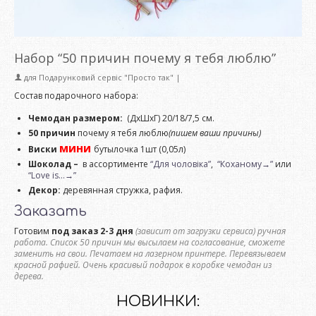
Набор “50 причин почему я тебя люблю”
для
Подарунковий сервіс "Просто так"
|
Состав подарочного набора:
Чемодан размером:
(ДхШхГ) 20/18/7,5 см.
50 причин
почему я тебя люблю
(пишем ваши причины)
мини
Виски
бутылочка 1шт (0,05л)
Шоколад –
в ассортименте
“Для чоловіка”
,
“Коханому→”
или
“Love is…→”
Декор:
деревянная стружка, рафия.
Заказать
Готовим
под заказ 2-3 дня
(зависит от загрузки сервиса) ручная
работа.
Список 50 причин мы высылаем на согласование, сможете
заменить на свои. Печатаем на лазерном принтере. Перевязываем
красной рафией. Очень красивый подарок в коробке чемодан из
дерева.
НОВИНКИ: