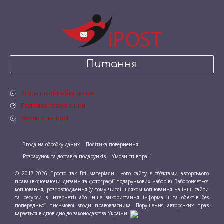
Питання
Згода на обробку даних
Політика повернення
Умови співпраці
Згода на обробку даних
Політика повернення
Розрахунок та доставка подарунків
Умови співпраці
© 2017-2026 Просто так Всі матеріали цього сайту є об'єктами авторського
права (включаючи дизайн та фотографії подарункових наборів). Забороняється
копіювання, розповсюдження (у тому числі шляхом копіювання на інші сайти
та ресурси в Інтернеті) або інше використання інформації та об'єктів без
попередньої письмової згоди правовласника. Порушення авторських прав
карається відповідно до законодавства України.