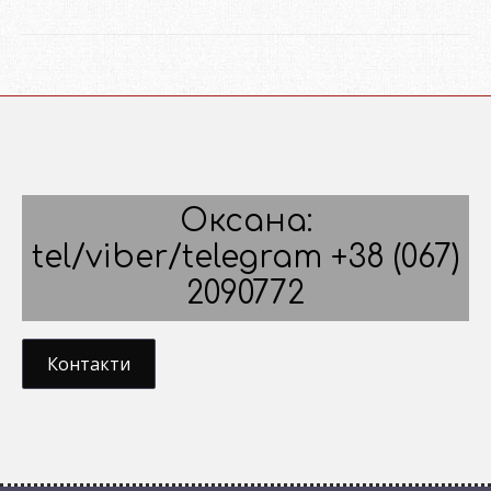
Оксана:
tel/viber/telegram +38 (067)
2090772
Контакти