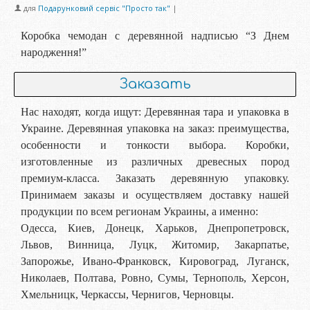
для
Подарунковий сервіс "Просто так"
|
Коробка чемодан с деревянной надписью “З Днем
народження!”
Заказать
Нас находят, когда ищут: Деревянная тара и упаковка в
Украине. Деревянная упаковка на заказ: преимущества,
особенности и тонкости выбора. Коробки,
изготовленные из различных древесных пород
премиум-класса. Заказать деревянную упаковку.
Принимаем заказы и осуществляем доставку нашей
продукции по всем регионам Украины, а именно:
Одесса, Киев, Донецк, Харьков, Днепропетровск,
Львов, Винница, Луцк, Житомир, Закарпатье,
Запорожье, Ивано-Франковск, Кировоград, Луганск,
Николаев, Полтава, Ровно, Сумы, Тернополь, Херсон,
Хмельницк, Черкассы, Чернигов, Черновцы.