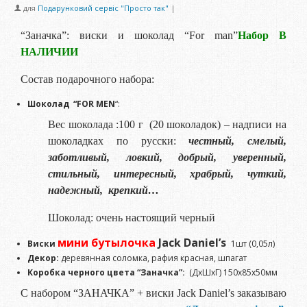
для
Подарунковий сервіс "Просто так"
|
“Заначка”: виски и шоколад “For man”
Набор В
НАЛИЧИИ
Состав подарочного набора:
Шоколад “FOR MEN
“:
Вес шоколада :
100 г (20 шоколадок) – надписи на
шоколадках по русски:
честный, смелый,
заботливый, ловкий, добрый, уверенный,
стильный, интересный, храбрый, чуткий,
надежный, крепкий…
Шоколад: очень настоящий черный
мини бутылочка
Jack Daniel’s
Виски
1шт (0,05л)
Декор:
деревянная соломка, рафия красная, шпагат
Коробка черного цвета “Заначка”:
(ДхШхГ) 150х85х50мм
С набором “ЗАНАЧКА” + виски Jack Daniel’s заказываю