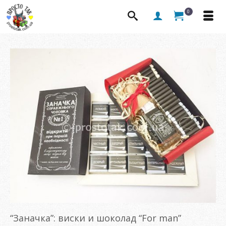
0
“Заначка”: виски и шоколад “For man”