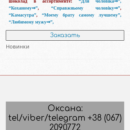
шоколад в ассортименте:
“Для чоловіка⇒”,
“Коханому⇒”
,
“Справжньому чоловіку⇒”
,
“Камасутра”
,
“Моему брату самому лучшему”,
“Любимому мужу⇒”,
Заказать
Новинки
Оксана:
tel/viber/telegram +38 (067)
2090772