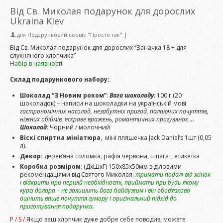
Від Св. Миколая подарунок для дорослих
Ukraina Kiev
для
Подарунковий сервіс "Просто так"
|
Від Св. Миколая подарунок для дорослих “Заначка 18 + для
слухняного хлопчика”
Набір в наявності
Склад подарункового набору:
Шоколад “З Новим роком”
:
Вага шоколаду:
100 г (20
шоколадок) – написи на шоколадки на українській мові:
гастрономічних насолод, незабутніх пригод, палаючих почуттів,
ніжних обіймів, яскраве вражень, романтичних прогулянок …
Шоколад:
Чорний / молочний
Віскі спиртна мініатюра
, міні пляшечка Jack Daniel’s 1шт (0,05
л).
Декор:
дерев’яна соломка, рафія червона, шпагат, етикетка
Коробка розміром
: (ДхШхГ) 150х85х50мм з діловими
рекомендаціями від Святого Миколая:
тримати подалі від жінок
і відкрити при першій необхідності, приймати при будь-якому
курсі долара – не залишить його байдужим і він обов’язково
оцінить ваше почуття гумору і оригінальний підхід до
приготування подарунка.
P / S /
Якщо ваш хлопчик дуже добре себе поводив, можете