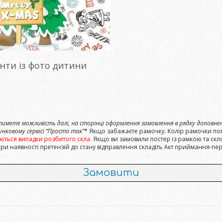
нти із фото дитини
мете можливість далі, на сторінці оформлення замовлення в рядку доповненн
нковому сервісі “Просто так”
* Якщо забажаєте рамочку. Колір рамочки п
ться випадки розбитого скла.
Якщо ви замовили постер із рамкою та скл
при наявності претензій до стану відправлення складіть Акт приймання-пе
Замовити