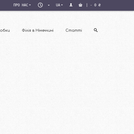
ПН–
ПРО НАС
UA
|
-
0
₴
ПТ
09:00–
18:00
обки
Філія в Німеччині
Статті