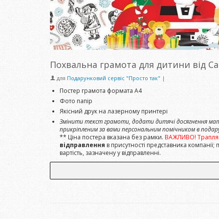
Похвальна грамота для дитини від Са
для
Подарунковий сервіс "Просто так"
|
Постер грамота формата А4
Фото папір
Якісний друк на лазерному принтері
Змінити текст грамоти, додати дитячі досягнення мати
прикріпленим за вами персональним помічником в подару
** Ціна постера вказана без рамки.
ВАЖЛИВО! Трапляю
відправлення
в присутності представника компанії; 
вартість, зазначену у відправленні.