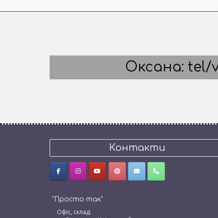
Оксана: tel/v
Контакти
"Просто так"
Офіс, склад: