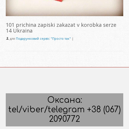
101 prichina zapiski zakazat v korobka serze
14 Ukraina
для
Подарунковий сервіс "Просто так"
|
Оксана:
tel/viber/telegram +38 (067)
2090772