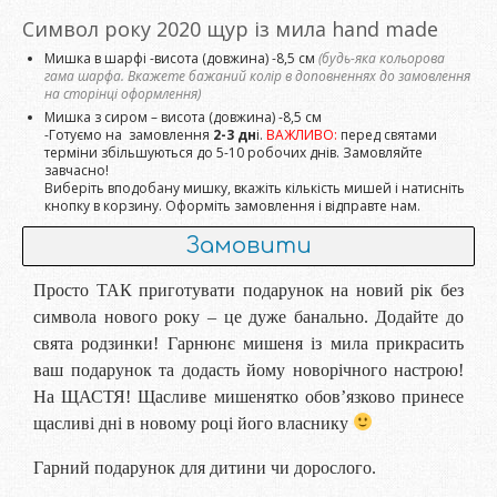
Символ року 2020 щур із мила hand made
Мишка в шарфі -висота (довжина) -8,5 см
(будь-яка кольорова
гама шарфа. Вкажете бажаний колір в доповненнях до замовлення
на сторінці оформлення)
Мишка з сиром – висота (довжина) -8,5 см
-Готуємо на замовлення
2-3 дн
і.
ВАЖЛИВО:
перед святами
терміни збільшуються до 5-10 робочих днів. Замовляйте
завчасно!
Виберіть вподобану мишку, вкажіть кількість мишей і натисніть
кнопку в корзину. Оформіть замовлення і відправте нам.
Замовити
Просто ТАК приготувати подарунок на новий рік без
символа нового року – це дуже банально. Додайте до
свята родзинки! Гарнюнє мишеня із мила прикрасить
ваш подарунок та додасть йому новорічного настрою!
На ЩАСТЯ! Щасливе мишенятко обов’язково принесе
щасливі дні в новому році його власнику
Гарний подарунок для дитини чи дорослого.