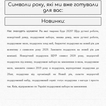
Символи року, які ми вже готували
для вас:
Новинки:
Нас знаходять шукаючи:
Рік якої тварини буде 2020? Щур ручної роботи,
новорічний декор, подарункові набори, мишка декор, мило ручної роботи,
подарункове мило, подарунок хенд мей, бюджетні подарунки на новий рік для
колективу з символом року 2020. Замовити подарунок на новий рік для
компанії. Новорічний подарунок ЩУР символ 2020 року, недорогий
подарунок під ялинку, подарункові набори на замовлення із мила, подарункове
мило, замовити символ 2019 року в подарунок, корпоративні подарунки до
20шт, подарунки від організацій на Новий рік, скласти недорогий
подарунковий набір, подарунковий сервіс готує подарунки з нагоди і просто
так. Київ, відправляємо по Україні подарункові набори на замовлення.