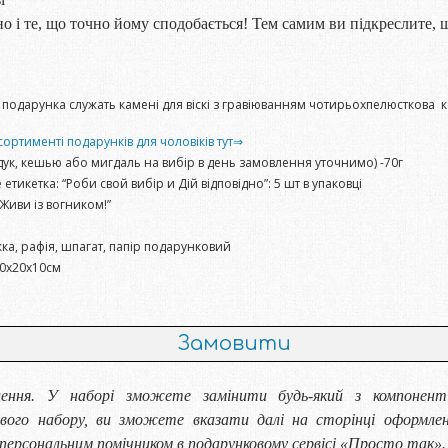
 і те, що точно йому сподобається! ️Тем самим ви підкреслите, 
подарунка служать камені для віскі з гравіюванням чотирьохпелюсткова к
сортименті подарунків для чоловіків тут⇒
ндук, кешью або мигдаль на вибір в день замовлення уточнимо) -70г
етикетка: “Роби свой вибір и Дій відповідно”: 5 шт в упаковці
“Живи із вогником!”
ужка, рафія, шпагат, папір подарунковий
30х20х10см
Замовити
лення. У наборі зможете замінити будь-який з компонен
ого набору, ви зможете вказати далі на сторінці оформлен
и персональним помічником в подарунковому сервісі «Просто так».