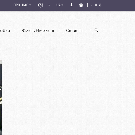
ПН–
ПРО НАС
UA
|
-
0
₴
ПТ
09:00–
18:00
обки
Філія в Німеччині
Статті