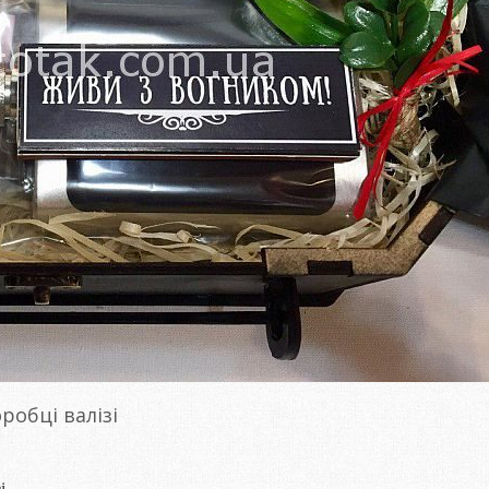
робці валізі
і