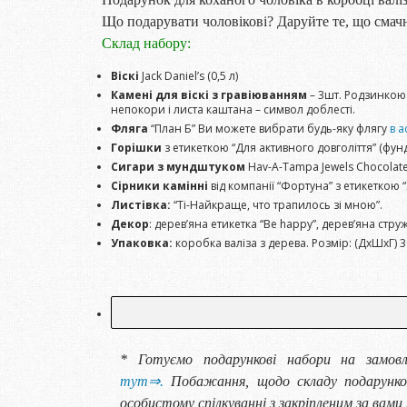
Що подарувати чоловікові? Даруйте те, що смачно
Склад набору:
Віскі
Jack Daniel’s (0,5 л)
Камені для віскі з гравіюванням
– 3шт. Родзинкою 
непокори і листа каштана – символ доблесті.
Фляга
“План Б” Ви можете вибрати будь-яку флягу
в а
Горішки
з етикеткою “Для активного довголіття” (фу
Сигари з мундштуком
Hav-A-Tampa Jewels Chocolate 
Сірники камінні
від компанії “Фортуна” з етикеткою 
Листівка:
“Ті-Найкраще, что трапилось зі мною”.
Декор
: дерев’яна етикетка “Be happy”, дерев’яна стр
Упаковка:
коробка валіза з дерева. Розмір: (ДхШхГ) 
* Готуємо подарункові набори на замов
тут⇒.
Побажання, щодо складу подарунков
особистому спілкуванні з закріпленим за вам