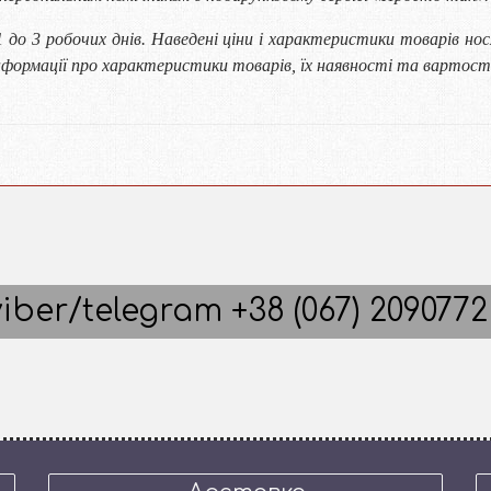
1 до 3 робочих днів. Наведені ціни і характеристики товарів но
формації про характеристики товарів, їх наявності та вартост
iber/telegram +38 (067) 2090772