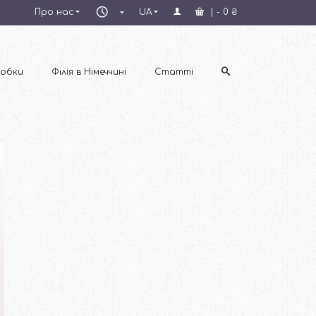
Пн–
Про нас
UA
|
-
0
₴
Пт
09:00–
18:00
обки
Філія в Німеччині
Статті