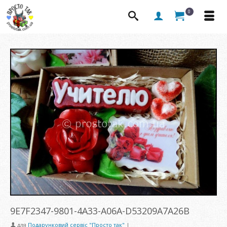
0
9E7F2347-9801-4A33-A06A-D53209A7A26B
для
Подарунковий сервіс "Просто так"
|