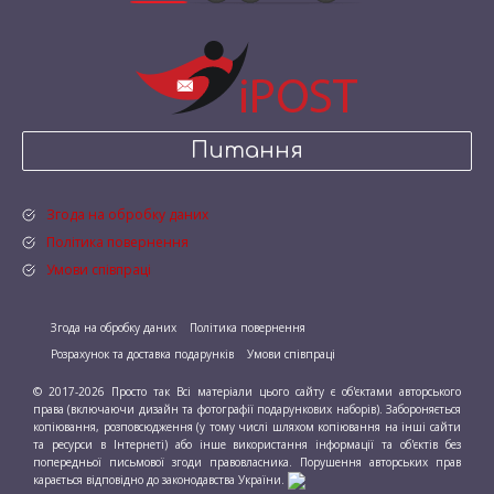
Питання
Згода на обробку даних
Політика повернення
Умови співпраці
Згода на обробку даних
Політика повернення
Розрахунок та доставка подарунків
Умови співпраці
© 2017-2026 Просто так Всі матеріали цього сайту є об'єктами авторського
права (включаючи дизайн та фотографії подарункових наборів). Забороняється
копіювання, розповсюдження (у тому числі шляхом копіювання на інші сайти
та ресурси в Інтернеті) або інше використання інформації та об'єктів без
попередньої письмової згоди правовласника. Порушення авторських прав
карається відповідно до законодавства України.