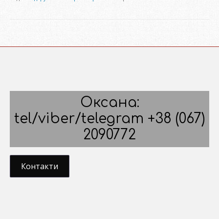
Оксана:
tel/viber/telegram +38 (067)
2090772
Контакти