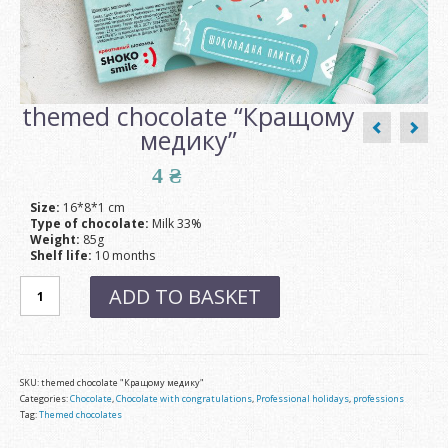
themed chocolate “Кращому
медику”
4
₴
Size:
16*8*1 cm
Type of chocolate:
Milk 33%
Weight:
85g
Shelf life:
10 months
themed
ADD TO BASKET
chocolate
"Кращому
медику"
quantity
SKU:
themed chocolate "Кращому медику"
Categories:
Chocolate
,
Chocolate with congratulations
,
Professional holidays
,
professions
Tag:
Themed chocolates