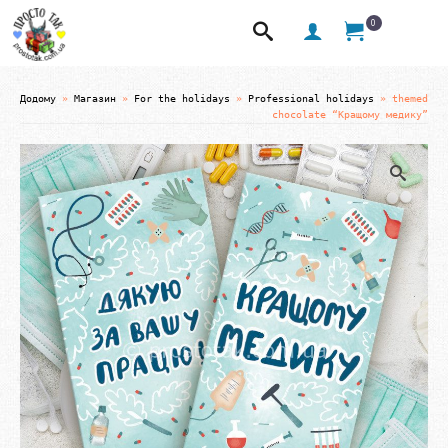
0
Додому
»
Магазин
»
For the holidays
»
Professional holidays
»
themed
chocolate “Кращому медику”