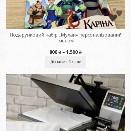
Подарунковий набір „Мулан» персоналізований
іменем
Диапазон
800
₴
–
1.500
₴
цен:
800 ₴
Дізнатися більше
–
1.500 ₴