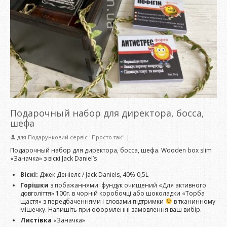
Подарочный набор для директора, босса,
шефа
для
Подарунковий сервіс "Просто так"
|
Подарочный набор для директора, босса, шефа. Wooden box slim
«Заначка» з віскі Jack Daniel’s
Віскі:
Джек Деніелс / Jack Daniels, 40% 0,5L
Горішки
з побажаннями: фундук очищений «Для активного
довголіття» 100г. в чорній коробочці або шоколадки «Торба
щастя» з передбаченнями і словами підтримки
в тканинному
мішечку. Напишіть при оформленні замовлення ваш вибір.
Листівка
«Заначка»