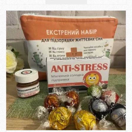
–
450 ₴