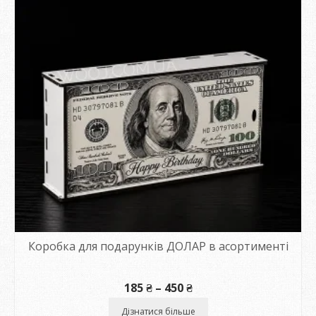
Коробка для подарунків ДОЛАР в асортименті
Диапазон
185
₴
–
450
₴
цен:
185 ₴
Дізнатися більше