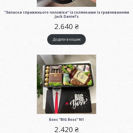
“Запаска справжнього чоловіка” із склянками із гравіюванням
Jack Daniel’s
2.640
₴
Додати в кошик
Бокс “BIG Boss” N1
2.420
₴