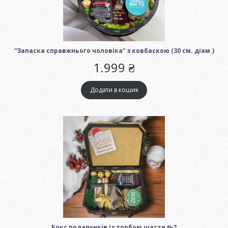
“Запаска справжнього чоловіка” з ковбаскою (30 см. діам.)
1.999
₴
Додати в кошик
Бокс подарунків із торбою щастя №2