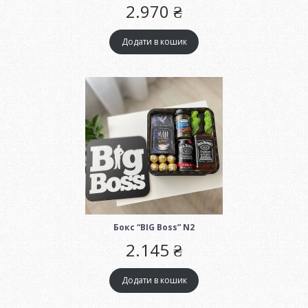
2.970
₴
Додати в кошик
Бокс “BIG Boss” N2
2.145
₴
Додати в кошик