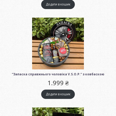
Додати в кошик
“Запаска справжнього чоловіка V.S.O.P.” з ковбаскою
1.999
₴
Додати в кошик