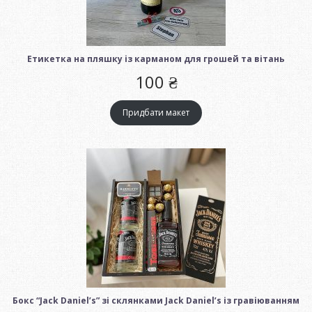
Етикетка на пляшку із карманом для грошей та вітань
100
₴
Придбати макет
Бoкс “Jack Daniel’s” зі склянками Jack Daniel’s із гравіюванням