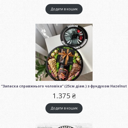
Додати в кошик
“Запаска справжнього чоловіка” (25см діам.) з фундуком Hazelnut
1.375
₴
Додати в кошик