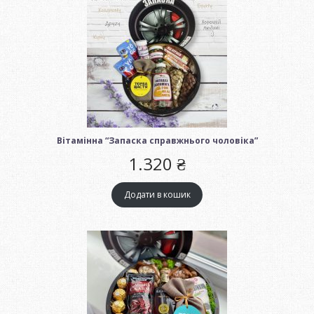
Вітамінна “Запаска справжнього чоловіка”
1.320
₴
Додати в кошик