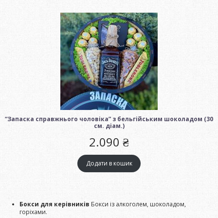
“Запаска справжнього чоловіка” з бельгійським шоколадом (30
см. діам.)
2.090
₴
Додати в кошик
Бокси для керівників
Бокси із алкоголем, шоколадом,
горіхами.