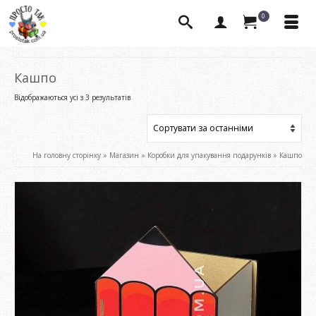
0
Кашпо
Сортовано
Відображаються усі з 3 результатів
за
останнім
На головну сторінку
»
Магазин
»
Коробки для упакування подарунків
»
Кашпо