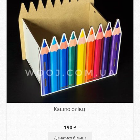
Кашпо олівці
190
₴
Дізнатися більше