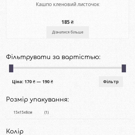
Кашпо кленовий листочок
185
₴
Дізнатися більше
Фільтрувати за вартістью:
Мінімальна
Найбільша
Ціна:
170 ₴
—
190 ₴
Фільтр
ціна
ціна
Розмір упакування:
15x15x8см
(1)
Колір