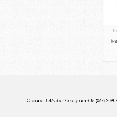
К
ін
Оксана: tel/viber/telegram +38 (067) 2090