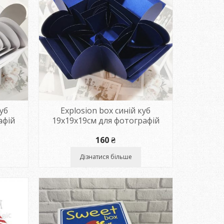
уб
Explosion box синій куб
афій
19х19х19см для фотографій
160
₴
Дізнатися більше