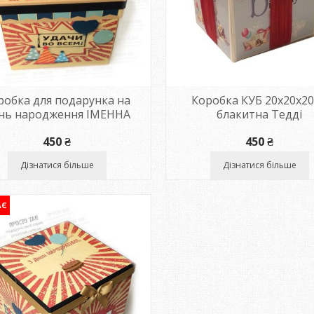
робка для подарунка на
Коробка КУБ 20х20х2
нь народження ІМЕННА
блакитна Тедді
450
₴
450
₴
Дізнатися більше
Дізнатися більше
АЄ