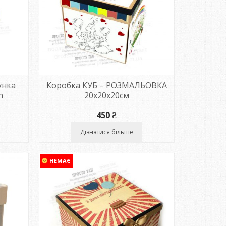
унка
Коробка КУБ – РОЗМАЛЬОВКА
n
20х20х20см
450
₴
Дізнатися більше
НЕМАЄ