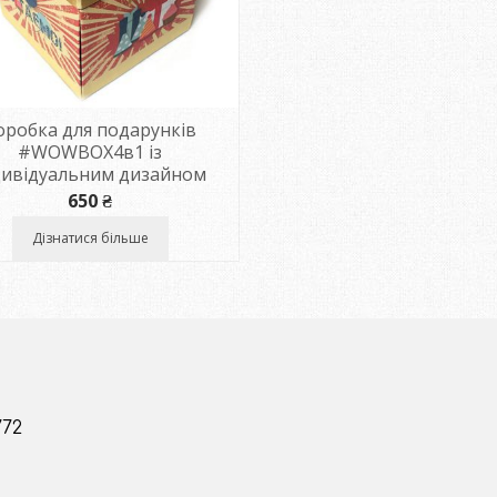
оробка для подарунків
#WOWBOX4в1 із
дивідуальним дизайном
650
₴
Дізнатися більше
772