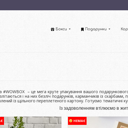
Бокси
Подарунки
Кор
а #WOWBOX – це мега круте упакування вашого подарункового н
злітаються і на них безліч подарунків, карманчиків із скарбами
лений із щільного переплетеного картону. Готуємо тематичні ку
Із задоволенням втілюємо в житт
АЄ
НЕМАЄ