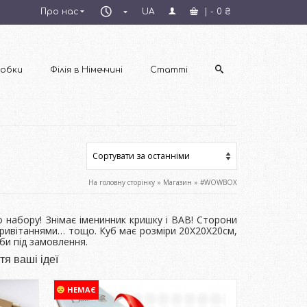
Пн–
Про нас
UA
|
-
0
₴
Пт
09:00–
18:00
обки
Філія в Німеччині
Статті
На головну сторінку
»
Магазин
»
#WOWBOX
абору! Знімає іменинник кришку і ВАВ! Сторони
, привітаннями… тощо. Куб має розміри 20Х20Х20см,
би під замовлення.
я ваші ідеї
НЕМАЄ