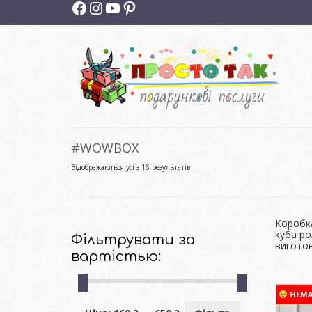
Facebook
Instagram
YouTube
Pinterest
#WOWBOX
Сортовано
Відображаються усі з 16 результатів
за
останнім
Коробк
куба ро
Фільтрувати за
виготов
вартістью:
НЕМ