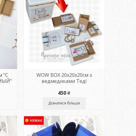
м “С
WOW BOX 20х20х20см з
МЫЙ”
ведмедиками Теді
450
₴
Дізнатися більше
НЕМАЄ