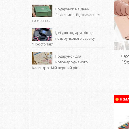
Подарунки на День
Захисників. Відзначається 1-
го жовтня.
Ідеї для подарунків від
подарункового сервісу
“Просто так”
Фот
Подарунок для
19х
новонародженого.
Календар “Мій перший рік”.
НЕМ