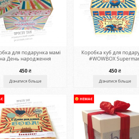
обка для подарунка мамі
Коробка куб для подар
на День народження
#WOWBOX Superma
450
₴
450
₴
Дізнатися більше
Дізнатися більше
АЄ
НЕМАЄ