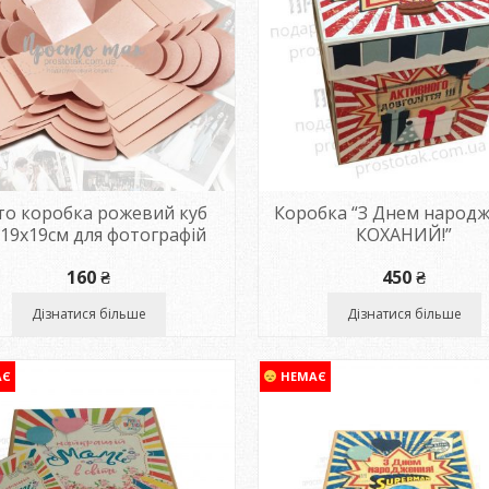
о коробка рожевий куб
Коробка “З Днем народж
19х19см для фотографій
КОХАНИЙ!”
160
₴
450
₴
Дізнатися більше
Дізнатися більше
АЄ
НЕМАЄ