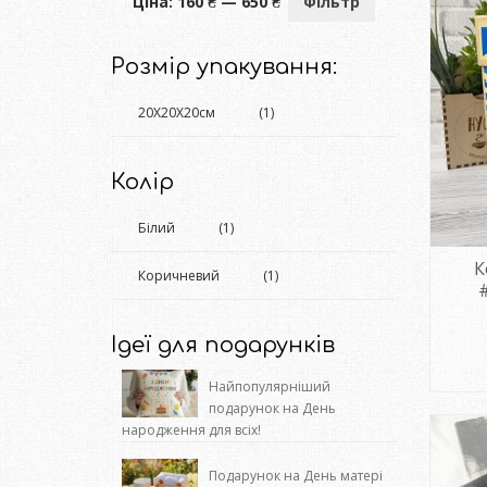
Мінімальна
Найбільша
Ціна:
160 ₴
—
650 ₴
Фільтр
ціна
ціна
Розмір упакування:
20Х20Х20см
(1)
Колір
Білий
(1)
К
Коричневий
(1)
Ідеї для подарунків
Найпопулярніший
подарунок на День
народження для всіх!
Подарунок на День матері