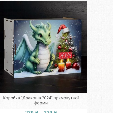
280 ₴
Коробка “Дракоша 2024” прямокутної
форми
Діапазон
230
₴
–
270
₴