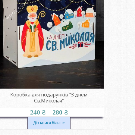
Коробка для подарунків “З днем
Св.Миколая”
Діапазон
240
₴
–
280
₴
цін:
від
Дізнатися більше
240 ₴
до