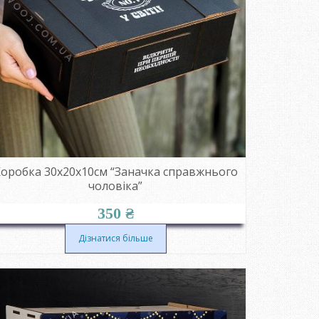
оробка 30х20х10см “Заначка справжнього
чоловіка”
350
₴
Дізнатися більше