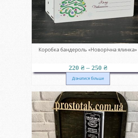
Коробка бандероль «Новорічна ялинка»
Діапазон
220
₴
–
250
₴
цін:
від
Дізнатися більше
220 ₴
до
250 ₴