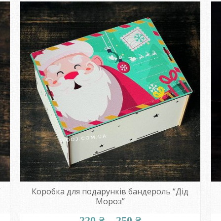
590 ₴
”
Коробка для подарунків бандероль “Дід
Мороз”
Діапазон
220
₴
–
250
₴