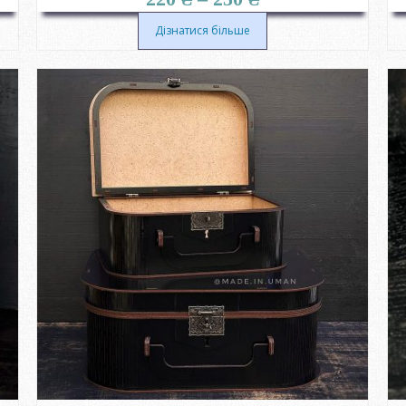
цін:
від
Дізнатися більше
220 ₴
до
250 ₴