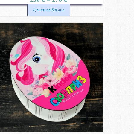
цін:
від
Дізнатися більше
230 ₴
до
270 ₴