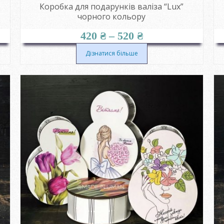
Коробка для подарунків валіза “Lux”
чорного кольору
Діапазон
420
₴
–
520
₴
цін:
від
Дізнатися більше
420 ₴
до
520 ₴