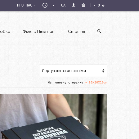
ПН–
ПРО НАС
UA
|
-
0
₴
ПТ
09:00–
18:00
обки
Філія в Німеччині
Статті
На головну сторінку
»
30Х20Х10см