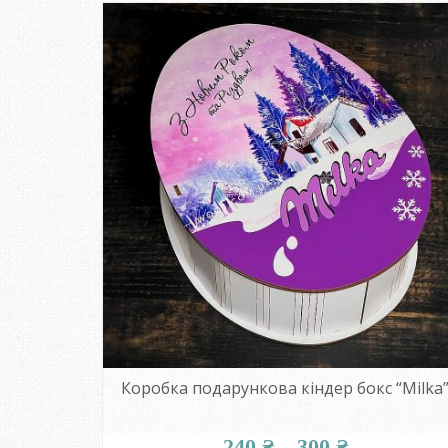
Коробка подарункова кіндер бокс “Milka
Діапазон
240
₴
–
300
₴