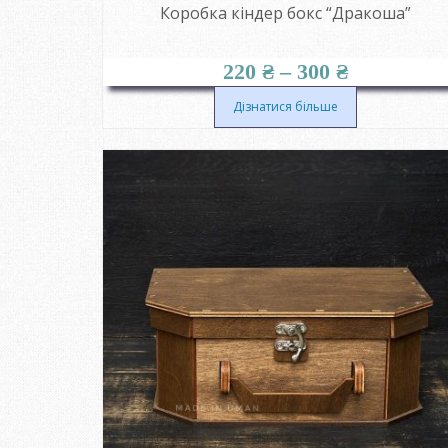
Коробка кіндер бокс “Дракоша”
Діапазон
220
₴
–
300
₴
цін:
від
Дізнатися більше
220 ₴
до
300 ₴