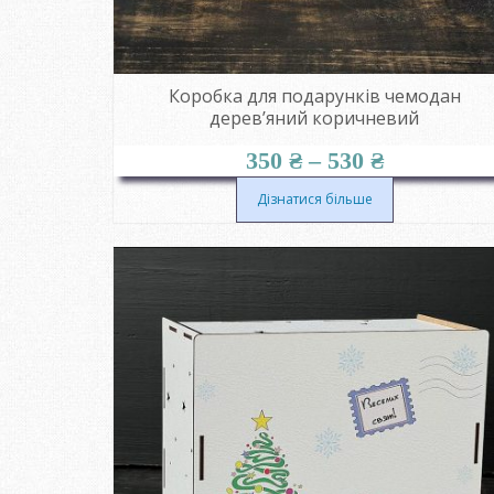
Коробка для подарунків чемодан
дерев’яний коричневий
Діапазон
350
₴
–
530
₴
цін:
від
Дізнатися більше
350 ₴
до
530 ₴