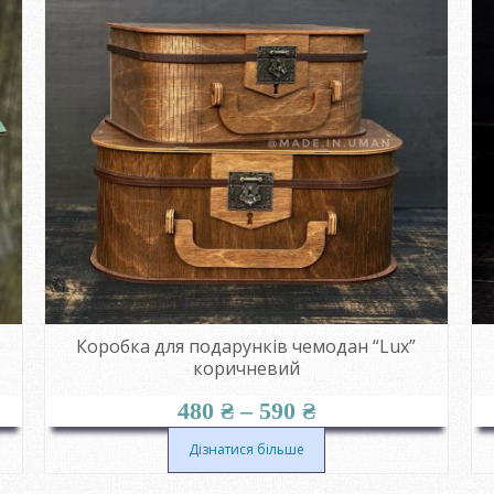
Коробка для подарунків чемодан “Lux”
коричневий
Діапазон
480
₴
–
590
₴
цін:
від
Дізнатися більше
480 ₴
до