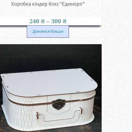
Коробка кіндер бокс “Єдиноріг”
Діапазон
240
₴
–
300
₴
цін:
від
Дізнатися більше
240 ₴
до
300 ₴