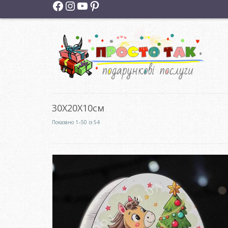
Facebook
Instagram
YouTube
Pinterest
30Х20Х10см
Сортовано
Показано 1–50 із 54
за
останнім