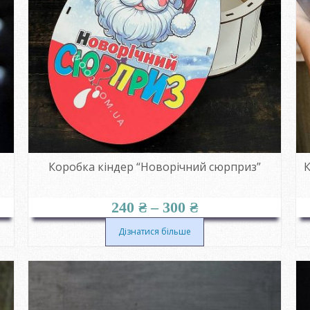
Коробка кіндер “Новорічний сюрприз”
К
Діапазон
240
₴
–
300
₴
цін:
від
Дізнатися більше
240 ₴
до
300 ₴