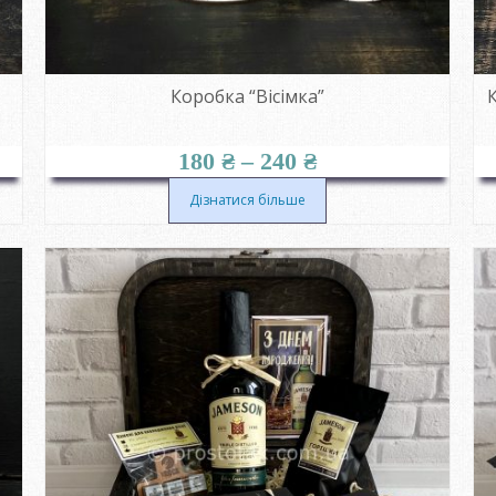
Коробка “Вісімка”
К
Діапазон
180
₴
–
240
₴
цін:
від
Дізнатися більше
180 ₴
до
240 ₴