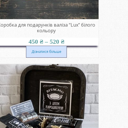
оробка для подарунків валіза “Lux” білого
кольору
Діапазон
450
₴
–
520
₴
цін:
від
Дізнатися більше
450 ₴
до
520 ₴