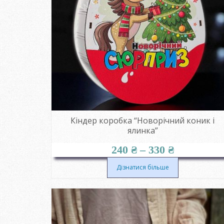
Кіндер коробка “Новорічний коник і
ялинка”
Діапазон
240
₴
–
330
₴
цін:
від
Дізнатися більше
240 ₴
до
330 ₴