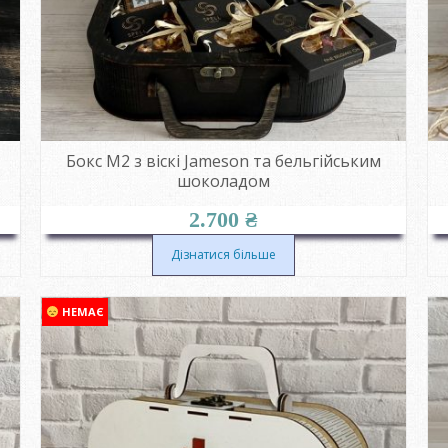
Бокс M2 з віскі Jameson та бельгійським
шоколадом
2.700
₴
Дізнатися більше
НЕМАЄ