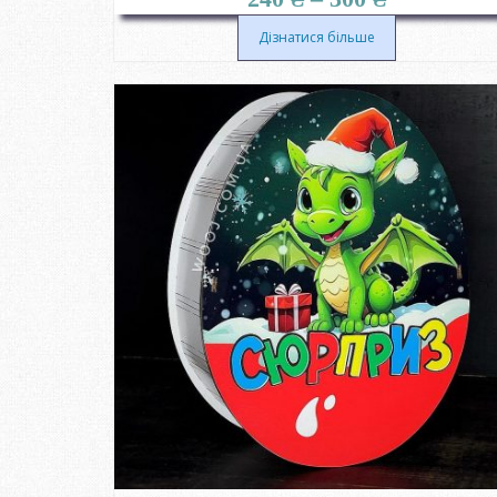
цін:
від
Дізнатися більше
240 ₴
до
300 ₴