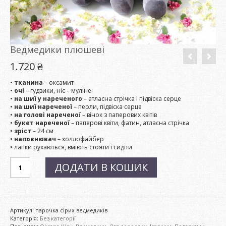
Ведмедики плюшеві
1.720
₴
•
тканина
– оксамит
•
очі
– гудзики, ніс – муліне
•
на шиї у нареченого
– атласна стрічка і підвіска серце
•
на шиї нареченої
– перли, підвіска серце
•
на голові нареченої
– вінок з паперових квітів
•
букет нареченої
– паперові квіти, фатин, атласна стрічка
•
зріст
– 24 см
•
наповнювач
– холлофайбер
• лапки рухаються, вміють стояти і сидіти
Ведмедики
ДОДАТИ В КОШИК
плюшеві
кількість
Артикул:
парочка сірих ведмедиків
Категорія:
Без категорії