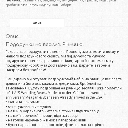
Позначок:
Oksana Kiev
,
Ведмедики
,
Для дорослих
,
Іграшки
,
Подарунки
зроблені власноруч
,
Подарункові набори
Опис:
Опис
Подарунки на весілля. Річницю.
Гадаєте, що подарувати на весілля. Пропонуємо замовити послуги
нашого подарункового сервісу. Ми підшукуємо та купуємо
подарунки на весілля, річницю весілля, гарно їх оформляємо у
подарункову коробку та доставляємо вам. Даруйте із гарним
настроєм без проблем!
Нещодавно ми готували подарунковий набір на річницю весілля та
доповнили його ось такими ведмедиками. Зроблені на
замовлення. Будуть подаровані на річницю весілля ? Вже прилетіли
в США ?? Wedding Bears. Made to order. Gift for the wedding
anniversary Meagan & Ebenezer? Already arrived in the USA.
• тканина – оксамит
• очі – гудзики, ніс – муліне
• на шиї у нареченого – атласна стрічка і підвіска серце
• на шиї нареченої – перли, підвіска серце
• на голові нареченої – вінок з паперових квітів
• букет нареченої – паперові квіти, фатин, атласна стрічка