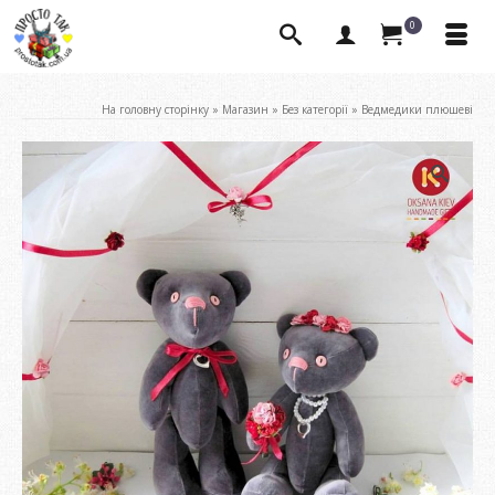
0
На головну сторінку
»
Магазин
»
Без категорії
»
Ведмедики плюшеві