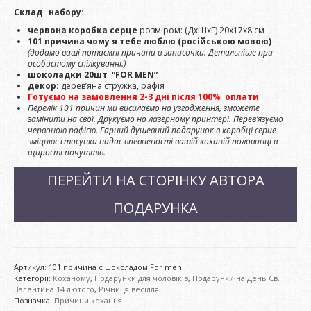
Склад набору:
червона коробка серце
розміром: (ДхШхГ) 20х17х8 см
101 причина чому я тебе люблю (російською мовою)
(додамо ваші потаємні причини в записочки. Детальніше при
особистому спілкуванні.)
шоколадки 20шт “FOR MEN”
декор:
дерев’яна стружка, рафія
Готуємо на замовлення 2-3 дні після 100% оплати
Перелік 101 причин ми висилаємо на узгодження, зможете
замінити на свої. Друкуємо на лазерному принтері. Перев’язуємо
червоною рафією. Гарний душевний подарунок в коробці серце
зміцнює стосунки надає впевненості вашій коханій половинці в
щирості почуттів.
ПЕРЕЙТИ НА СТОРІНКУ АВТОРА
ПОДАРУНКА
Артикул:
101 причина с шоколадом For men
Категорії:
Коханому
,
Подарунки для чоловіків
,
Подарунки на День Св.
Валентина 14 лютого
,
Річниця весілля
Позначка:
Причини кохання