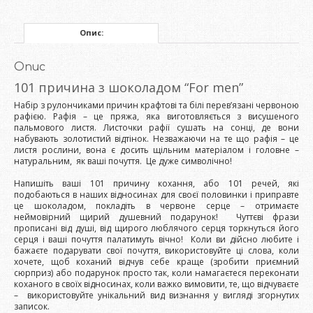
Опис:
Опис
101 причина з шоколадом “For men”
Набір з рулончиками причин крафтові та білі перев’язані червоною
рафією. Рафія – це пряжа, яка виготовляється з висушеного
пальмового листя. Листочки рафії сушать на сонці, де вони
набувають золотистий відтінок. Незважаючи на те що рафія – це
листя рослини, вона є досить щільним матеріалом і головне –
натуральним, як ваші почуття. Це дуже символічно!
Напишіть ваші 101 причину кохання, або 101 речей, які
подобаються в наших відносинах для своєї половинки і приправте
це шоколадом, покладіть в червоне серце – отримаєте
неймовірний щирий душевний подарунок! Чуттєві фрази
прописані від душі, від щирого люблячого серця торкнуться його
серця і ваші почуття палатимуть вічно! Коли ви дійсно любите і
бажаєте подарувати свої почуття, використовуйте ці слова, коли
хочете, щоб коханий відчув себе краще (зробити приємний
сюрприз) або подарунок просто так, коли намагаєтеся переконати
коханого в своїх відносинах, коли важко вимовити, те, що відчуваєте
– використовуйте унікальний вид визнання у вигляді згорнутих
записок.