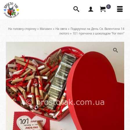
0
На головну сторінку
»
Магазин
»
На свята
»
Подарунки на День Св. Валентина 14
лютого
»
101 причина з шоколадом “For men”