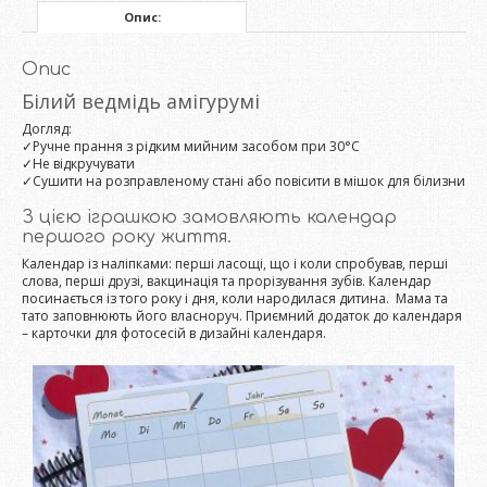
Опис:
Опис
Білий ведмідь амігурумі
Догляд:
✓Ручне прання з рідким мийним засобом при 30°C
✓Не відкручувати
✓Сушити на розправленому стані або повісити в мішок для білизни
З цією іграшкою замовляють календар
першого року життя.
Календар із наліпками: перші ласощі, що і коли спробував, перші
слова, перші друзі, вакцинація та прорізування зубів. Календар
посинається із того року і дня, коли народилася дитина. Мама та
тато заповнюють його власноруч. Приємний додаток до календаря
– карточки для фотосесій в дизайні календаря.