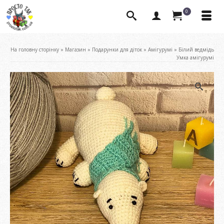
0
На головну сторінку
»
Магазин
»
Подарунки для діток
»
Амігурумі
»
Білий ведмідь
Умка амігурумі