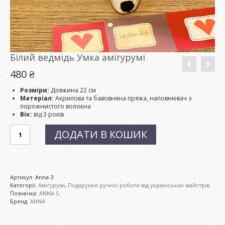
Білий ведмідь Умка амігурумі
480
₴
Розміри:
Довжина 22 см
Матеріал:
Акрилова та бавовняна пряжа, наповнювач з
порожнистого волокна
Вік:
від 3 років
Білий
ДОДАТИ В КОШИК
ведмідь
Умка
амігурумі
кількість
Артикул:
Anna-3
Категорії:
Амігурумі
,
Подарунки ручної роботи від українських майстрів
Позначка:
ANNA S.
Бренд:
ANNA