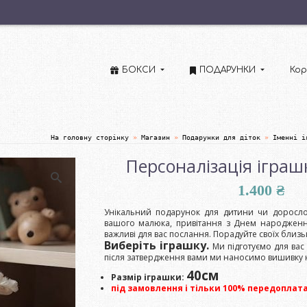
БОКСИ
ПОДАРУНКИ
Кор
На головну сторінку
»
Магазин
»
Подарунки для діток
»
Іменні і
Персоналізація іграш
1.400
₴
Унікальний подарунок для дитини чи доросло
вашого малюка, привітання з Днем народження
важливі для вас послання. Порадуйте своїх бли
Виберіть іграшку.
Ми підготуємо для вас
після затвердження вами ми наносимо вишивку н
40см
Размір іграшки:
під замовлення і тільки 100% передоплат