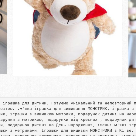
Замовити
а іграшка для дитини. Готуємо унікальний та неповторний 
оштою. .м'яка іграшка для вишивання МОНСТРИК, іграшка з 
рик, іграшки з вишивкою метрики, подарунок дитині на нар
дарунки з метрикою, подарунки від хресних , подарунок ди
и, подарунок дитині на День народження, іменні м'які ігр
ашки з метриками, Іграшки для вишивки МОНСТРИКИ в Кі ве,
дітям, подарунок хрещеника, подарунок на хрестини, іменн