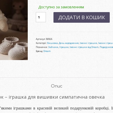
Доступно за замовленням
Персоналізація
ДОДАТИ В КОШИК
іграшки
Овечка
біленька
кількість
Артикул:
80826
Категорії:
Вишивка
,
День народження
,
Іменні іграшки
,
Іменні ігра
Позначки:
Зайчики
,
Іграшки
,
Іменні іграшки від Dream
,
Подарунков
Бренд:
Dream
Опис
ок – іграшка для вишивки симпатична овечка
’якими іграшками в красивій великий подарунковій коробці. 