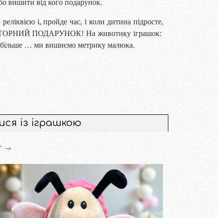
бо вишити від кого подарунок.
реліквією і, пройде час, і коли дитина підросте,
ПОВТОРНИЙ ПОДАРУНОК! На животику іграшок:
лі більше … ми вишиємо метрику малюка.
ся із іграшкою
т →