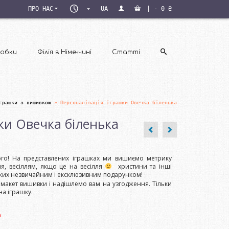
ПН–
ПРО НАС
UA
|
-
0
₴
ПТ
09:00–
18:00
обки
Філія в Німеччині
Статті
грашки з вишивкою
»
Персоналізація іграшки Овечка біленька
ки Овечка біленька
го! На представлених іграшках ми вишиємо метрику
, весіллям, якщо це на весілля
христини та інші
зьких незвичайним і ексклюзивним подарунком!
 макет вишивки і надішлемо вам на узгодження. Тільки
а іграшку.
а