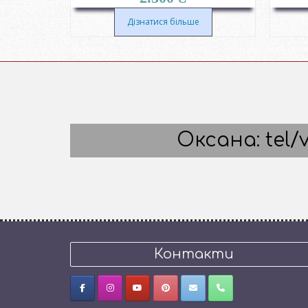
цін:
від
е
Дізнатися більше
1.880 ₴
до
2.079 ₴
Оксана: tel/v
Контакти