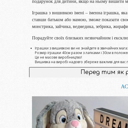
подарунок для дитини, якщо на ньому вишити ме
Іграшка з вишивкою імені – іменна іграшка, яка 
ставши батьком або мамою, зможе показати
монстрика, зайчика, ведмедика, зебрика, жираф
Порадуйте своїх близьких незвичайним і екскл
Іграшки з вишивкою ви не знайдете в звичайних мага
Розмір іграшки 40см разом з лапками і 30см в полож
Це не масове виробництво!
Вишивка на виробі надовго збереже важливі для вас по
Перед тим як 
АС