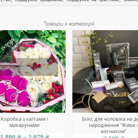
Товари з категорії
кс для чоловіка на день
Серце із Raffaello т
народження “Живи з
нев’янучими троянда
вогником”
1.089
₴