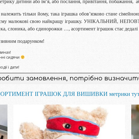
трику дитини або ім’я, або послання, привітання, побажання, а
належить тільки йому, така іграшка обов’язково стане сімейною 
 своєму малюкові свою найкращу іграшку. УНІКАЛЬНИЙ, НЕ
ика, слоника, або єдинорожки …, асортимент іграшок стає деда
юзивним подарунком!
зинах!
енні сидячи
дії і дати!
робити замовлення, потрібно визначити
ОРТИМЕНТ ІГРАШОК ДЛЯ ВИШИВКИ метрики ту