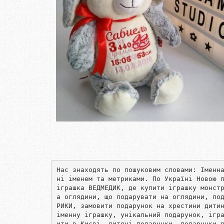
Заказать
Нас знаходять по пошуковим словами: Іменн
ні іменем та метриками. По Україні Новою п
іграшка ВЕДМЕДИК, де купити іграшку монст
а оглядини, що подарувати на оглядини, по
РИКИ, замовити подарунок на хрестини дитин
іменну іграшку, унікальний подарунок, ігр
ити в Києві, дитячі подарунки, подарунки 