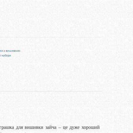
шки з вишивкою
і набори
Іграшка для вишивки зайча – це дуже хороший