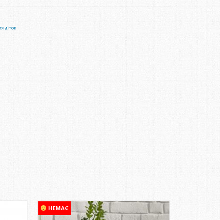
я діток
НЕМАЄ
НЕМАЄ