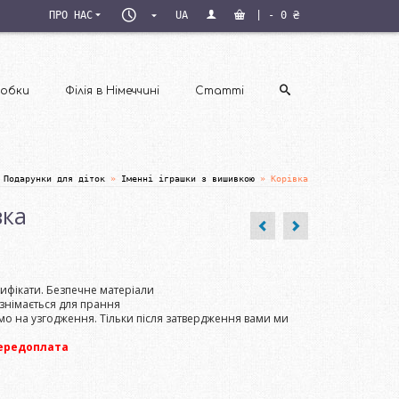
ПН–
ПРО НАС
UA
|
-
0
₴
ПТ
09:00–
18:00
обки
Філія в Німеччині
Статті
Подарунки для діток
»
Іменні іграшки з вишивкою
»
Корівка
вка
тифікати. Безпечне матеріали
 знімається для прання
мо на узгодження. Тільки після затвердження вами ми
ередоплата