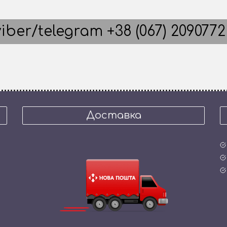
iber/telegram +38 (067) 2090772
Доставка