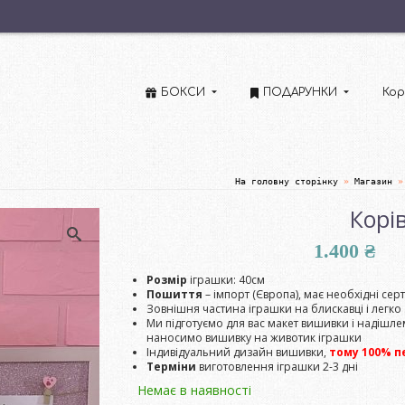
БОКСИ
ПОДАРУНКИ
Кор
На головну сторінку
»
Магазин
»
Корі
1.400
₴
Розмір
іграшки: 40см
Пошиття
– імпорт (Європа), має необхідні сер
Зовнішня частина іграшки на блискавці і легко
Ми підготуємо для вас макет вишивки і надішле
наносимо вишивку на животик іграшки
Індивідуальний дизайн вишивки,
тому 100% п
Терміни
виготовлення іграшки 2-3 дні
Немає в наявності