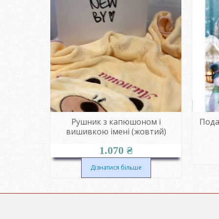
 сірий
Рушник з капюшоном і
Пода
вишивкою імені (жовтий)
1.070
₴
Дізнатися більше