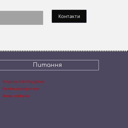
Контакти
Питання
Згода на обробку даних
Політика повернення
Умови співпраці