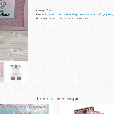
Артикул:
Cow
Категорії:
Іменні іграшки
,
Іменні іграшки з вишивкою
,
Подарунки дл
Позначки:
Іменні іграшки від Dream
,
Корівки
Товари з категорії