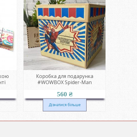
якою
Коробка для подарунка
М’яка
нті
#WOWBOX Spider-Man
560
₴
Дізнатися більше