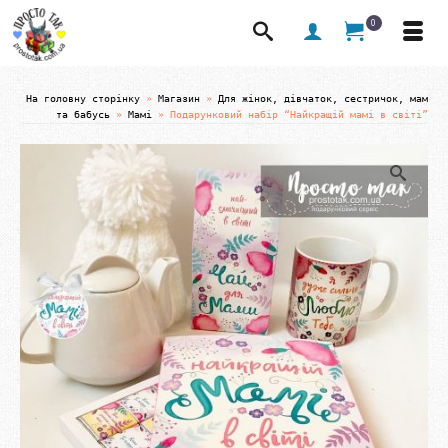
0
На головну сторінку
»
Магазин
»
Для жінок, дівчаток, сестричок, мам
та бабусь
»
Мамі
»
Подарунковий набір “Найкращій мамі в світі”