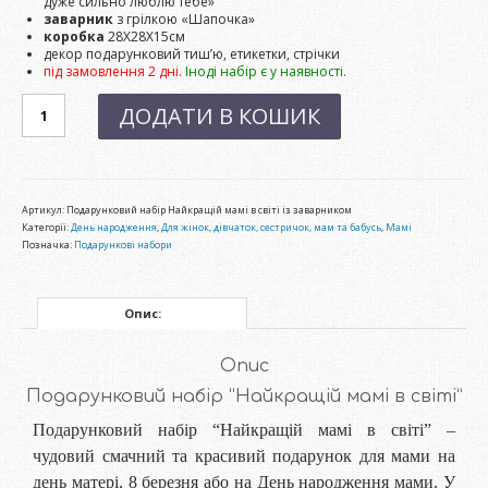
дуже сильно люблю тебе»
заварник
з грілкою «Шапочка»
коробка
28Х28Х15см
декор подарунковий тиш’ю, етикетки, стрічки
під замовлення 2 дні.
Іноді набір є у наявності.
Подарунковий
ДОДАТИ В КОШИК
набір
"Найкращій
мамі
в
світі"
кількість
Артикул:
Подарунковий набір Найкращій мамі в світі із заварником
Категорії:
День народження
,
Для жінок, дівчаток, сестричок, мам та бабусь
,
Мамі
Позначка:
Подарункові набори
Опис:
Опис
Подарунковий набір “Найкращій мамі в світі”
Подарунковий набір “Найкращій мамі в світі” –
чудовий смачний та красивий подарунок для мами на
день матері, 8 березня або на День народження мами. У