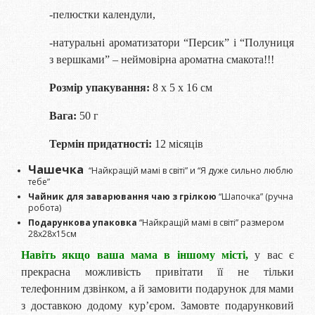
-пелюстки календули,
-натуральні ароматизатори “Персик” і “Полуниця
з вершками” – неймовірна ароматна смакота!!!
Розмір упакування:
8 х 5 х 16 см
Вага:
50 г
Термін придатності:
12 місяців
Чашечка
“Найкращій мамі в світі” и “Я дуже сильно люблю
тебе”
Чайник для заварювання чаю з грілкою
“Шапочка” (ручна
робота)
Подарункова упаковка
“Найкращій мамі в світі” размером
28х28х15см
Навіть якщо ваша мама в іншому місті,
у вас є
прекрасна можливість привітати її не тільки
телефонним дзвінком, а й замовити подарунок для мами
з доставкою додому кур’єром. Замовте подарунковий