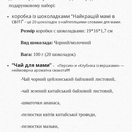
подарунковому наборі:
коробка із шоколадками
“Найкращій мамі в
світі”
– це 20 шоколадок з найтеплішими словами для мами.
Розмір
коробки с шоколадками: 19*16*1,7 см
Вид шоколада:
Чорний/молочний
Вага:
100 г (20 шоколадок)
“Чай для мами”
– «Персик» и «Клубніка із вершками» —
неймовірна ароматна смакота
!!!
-Чай чорний цейлонський байховий листовий,
-чай зелений китайський байховий листовий,
-шматочки ананаса,
-пелюстки квітів китайської троянди,
-пелюстки мальви,