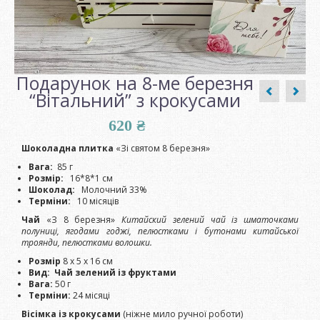
Подарунок на 8-ме березня
“Вітальний” з крокусами
620
₴
Шоколадна плитка
«Зі святом 8 березня»
Вага:
85 г
Розмір:
16*8*1 см
Шоколад:
Молочний 33%
Терміни:
10 місяців
Чай
«З 8 березня»
Китайский зелений чай із шматочками
полуниці, ягодами годжі, пелюстками і бутонами китайської
троянди, пелюстками волошки.
Розмір
8 х 5 х 16 см
Вид:
Чай зелений із фруктами
Вага:
50 г
Терміни:
24 місяці
Вісімка із крокусами
(ніжне мило ручної роботи)