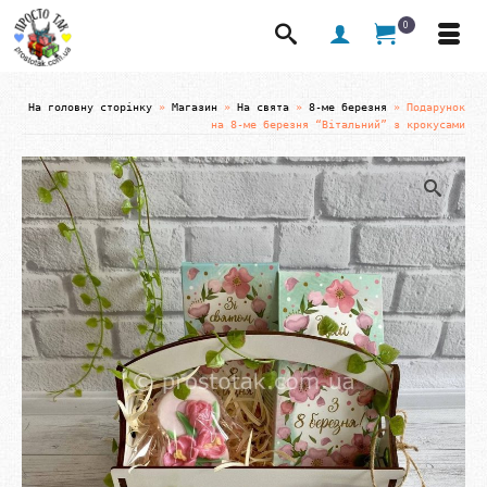
0
На головну сторінку
»
Магазин
»
На свята
»
8-ме березня
»
Подарунок
на 8-ме березня “Вітальний” з крокусами