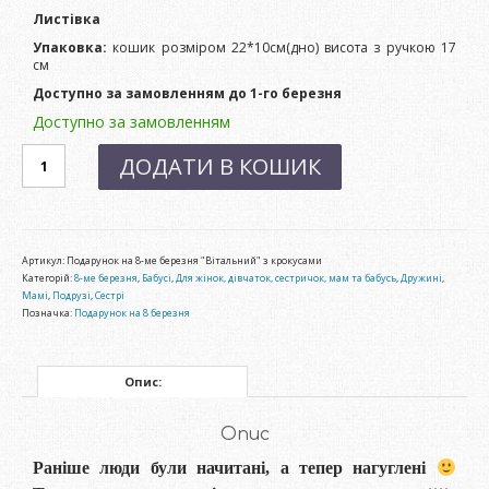
Листівка
Упаковка:
кошик розміром 22*10см(дно) висота з ручкою 17
см
Доступно за замовленням до 1-го березня
Доступно за замовленням
Подарунок
ДОДАТИ В КОШИК
на
8-
ме
березня
"Вітальний"
з
Артикул:
Подарунок на 8-ме березня "Вітальний" з крокусами
крокусами
Категорій:
8-ме березня
,
Бабусі
,
Для жінок, дівчаток, сестричок, мам та бабусь
,
Дружині
,
кількість
Мамі
,
Подрузі
,
Сестрі
Позначка:
Подарунок на 8 березня
Опис:
Опис
Раніше люди були начитані, а тепер нагуглені