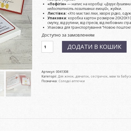
«Пофігін»
— напис на коробці:
«Дарує душевний
недостатність позитивних емоцій»,
жуйки.
Листівка:
«Хто має такі ліки, хворіє рідко, од
Упаковка:
коробка картон розміром 20Х20Х10с
смутку, від рутини, від стресів, від любовних ст
Упаковка для транспортування “Новою поштою
Доступно за замовленням
Солодка
ДОДАТИ В КОШИК
аптечка
№00-
4
кількість
Артикул:
0041308
Категорії:
Для жінок, дівчаток, сестричок, мам та бабус
Позначка:
Солодкі аптечки