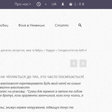
Пн–
Про нас
UA
|
-
0
₴
Пт
09:00–
18:00
обки
Філія в Німеччині
Статті
 дівчаток, сестричок, мам та бабусь
»
Подрузі
»
Солодка аптечка №00-4
не чіпляється до тих, хто часто посміхається!
 властивості перетворювати будь-який напій на сильно
магічні властивості»
Напис на упаковці :
“Суміш для гармонії зі світом та собою
е дратує, коли аргументи закінчилися, коли хочу чогось, а
ульс, знижує нервне напруження, підвищує тонус та