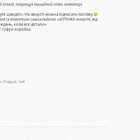
 спокій, покращує емоційний стан, компенсує
ужукє швидко». На звороті можна підписати листівку
м із етикеткою самоклейкою «АПТЕЧКА енергія, від
раждань, коли все дістало»
” гофро коробка.
ь
,
Подрузі
,
Чай