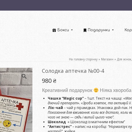
Бокси
Подарунки
Кор
На головну сторінку
»
Магазин
»
Для жінок,
Солодка аптечка №00-4
980
₴
Креативний подарунок
Ніяка хвороба 
Чашка “Magic cup”
– 1шт. Текст на чашці: «
Має
діючий препарат». «Зроби ковток, та активуй її 
Лік-чай
– чай ​​у пірамідках. Упаковка дой-пак. 
Показання для вживання: коли все дістало, коли вс
чого не знаю — сядь і випий цього чаю”.
Шоколад
« Шоколад із магічним ефектом”
“Антистрес”
– напис на коробці:
“Нормалізує п
настрій”
, жуйки.