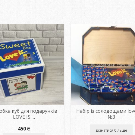
обка куб для подарунків
Набір із солодощами love
LOVE IS …
№3
450
₴
Дізнатися більше