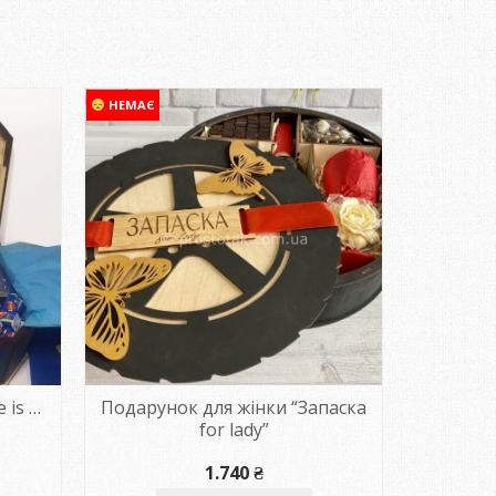
НЕМАЄ
 is …
Подарунок для жінки “Запаска
Наб
for lady”
к
1.740
₴