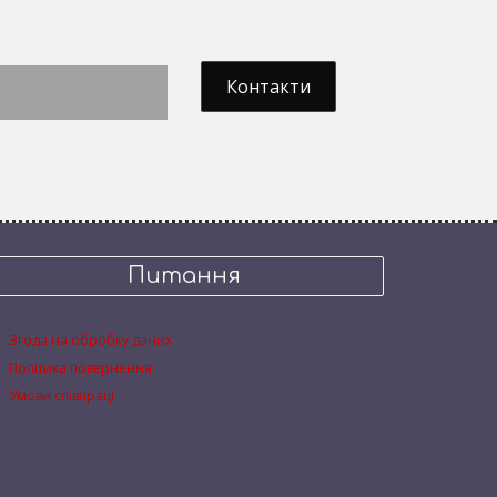
Контакти
Питання
Згода на обробку даних
Політика повернення
Умови співпраці