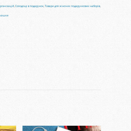
рганізацій
,
Солодощі в подарунок
,
Товари для жіночих подарункових наборів
,
чашки