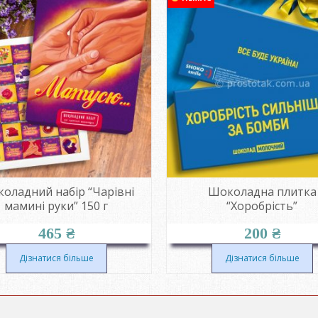
оладний набір “Чарівні
Шоколадна плитка
мамині руки” 150 г
“Хоробрість”
465
₴
200
₴
Дізнатися більше
Дізнатися більше