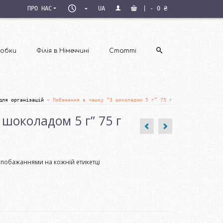
ПН–
ПРО НАС
UA
|
-
0
₴
ПТ
09:00–
18:00
обки
Філія в Німеччині
Статті
для організацій
»
Побажання в чашку “З шоколадом 5 г” 75 г
шоколадом 5 г” 75 г
з побажаннями на кожній етикетці