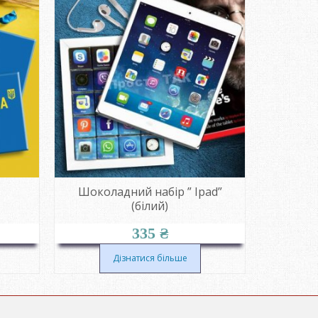
Шоколадний набір ” Ipad”
Шоко
(білий)
335
₴
Дізнатися більше