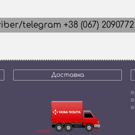
iber/telegram +38 (067) 2090772
Доставка