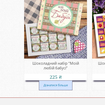
Донечці”
Шоколадний набір “Моїй
Шок
любій бабусі”
225
₴
Дізнатися більше