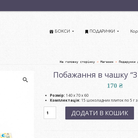
БОКСИ
ПОДАРУНКИ
Кор
На головну сторінку
»
Магазин
»
Подарунки 
Побажання в чашку “З 
170
₴
Розмір:
140 х 70 х 60
Комплектація:
15 шоколадних плиток по 5 г 
Побажання
ДОДАТИ В КОШИК
в
чашку
"З
шоколадом
5