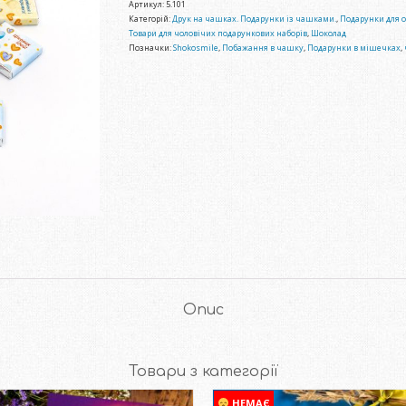
г"
Артикул:
5.101
75
Категорій:
Друк на чашках. Подарунки із чашками.
,
Подарунки для о
г
Товари для чоловічих подарункових наборів
,
Шоколад
кількість
Позначки:
Shokosmile
,
Побажання в чашку
,
Подарунки в мішечках
,
Опис
Товари з категорії
НЕМАЄ