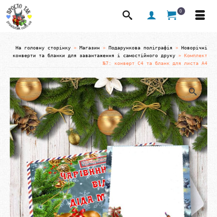
0
На головну сторінку
»
Магазин
»
Подарункова поліграфія
»
Новорічні
конверти та бланки для завантаження і самостійного друку
»
Комплект
№7: конверт С4 та бланк для листа А4