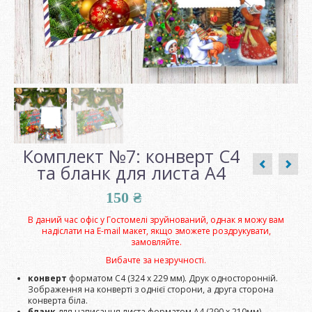
Комплект №7: конверт С4
та бланк для листа А4
150
₴
В даний час офіс у Гостомелі зруйнований, однак я можу вам
надіслати на E-mail макет, якщо зможете роздрукувати,
замовляйте.
Вибачте за незручності.
конверт
форматом С4 (324 х 229 мм). Друк односторонній.
Зображення на конверті з однієї сторони, а друга сторона
конверта біла.
бланк
для написання листа форматом А4 (290 х 210мм).