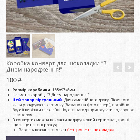
Коробка конверт для шоколадки “З
Днем народження!”
100
₴
Розмір коробочки:
185х97х8мм
Напис на коробці “З Днем народження!”
Цей товар віртуальний.
Для самостійного друку. Після того
як ви роздрукуєте картинку (бажано на фото папері), потрібно
буде її вирізати та склеїти. Чудова нагода приготувати подарунок
власноруч
В конвертик можна покласти подарунковий сертифікат, гроші,
щось ще на ваш розсуд
Вартість вказана за макет
без гроше та шоколадки