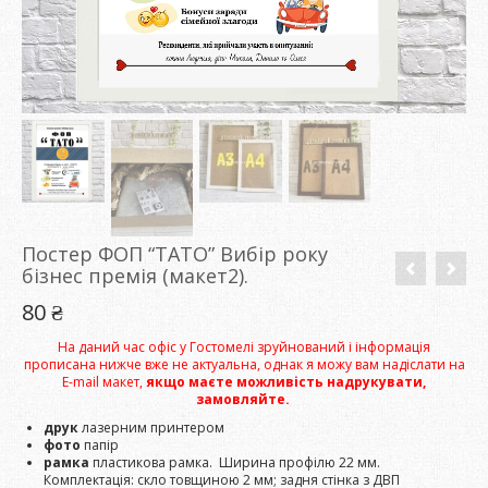
Постер ФОП “ТАТО” Вибір року
бізнес премія (макет2).
80
₴
На даний час офіс у Гостомелі зруйнований і інформація
прописана нижче вже не актуальна, однак я можу вам надіслати на
E-mail макет,
якщо маєте можливість надрукувати,
замовляйте.
друк
лазерним принтером
фото
папір
рамка
пластикова рамка. Ширина профілю 22 мм.
Комплектація: скло товщиною 2 мм; задня стінка з ДВП