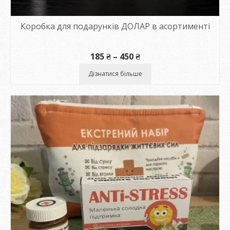
Коробка для подарунків ДОЛАР в асортименті
Діапазон
185
₴
–
450
₴
цін:
від
Дізнатися більше
185 ₴
до
450 ₴