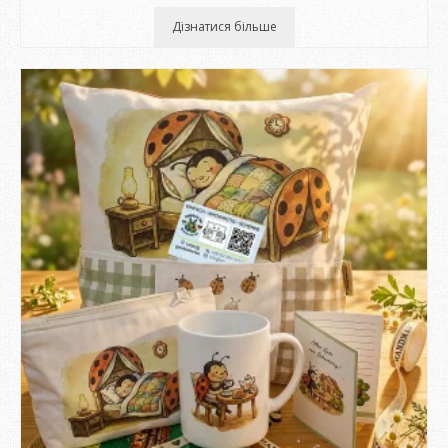
цін:
від
Дізнатися більше
800 ₴
до
1.500 ₴