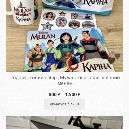
Подарунковий набір „Мулан» персоналізований
іменем
Діапазон
800
₴
–
1.500
₴
цін:
від
Дізнатися більше
800 ₴
до
1.500 ₴