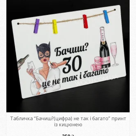
Табличка “Бачиш?(цифра) не так і багато” принт
із кицюнею