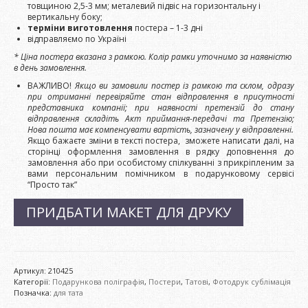
товщиною 2,5-3 мм; металевий підвіс на горизонтальну і
вертикальну боку;
терміни виготовлення
постера – 1-3 дні
відправляємо по Україні
* Ціна постера вказана з рамкою. Колір рамки уточнимо за наявністю
в день замовлення.
ВАЖЛИВО!
Якщо ви замовили постер із рамкою та склом, одразу
при отриманні перевіряйте стан відправлення в присутності
представника компанії; при наявності претензій до стану
відправлення складіть Акт приймання-передачі та Претензію;
Нова пошта має компенсувати вартість, зазначену у відправленні.
Якщо бажаєте зміни в тексті постера, зможете написати далі, на
сторінці оформлення замовлення в рядку доповнення до
замовлення або при особистому спілкуванні з прикріпленим за
вами персональним помічником в подарунковому сервісі
“Просто так”
ПРИДБАТИ МАКЕТ ДЛЯ ДРУКУ
Артикул:
210425
Категорії:
Подарункова поліграфія
,
Постери
,
Татові
,
Фотодрук сублімація
Позначка:
для тата