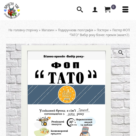
0
На головну сторінку
»
Магазин
»
Подарункова поліграфія
»
Постери
»
Постер ФОП
“ТАТО” Вибір року бізнес премія (макет2).