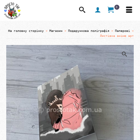
0
На головну сторінку
»
Магазин
»
Подарункова поліграфія
»
Паперові
»
Листівка аніме арт