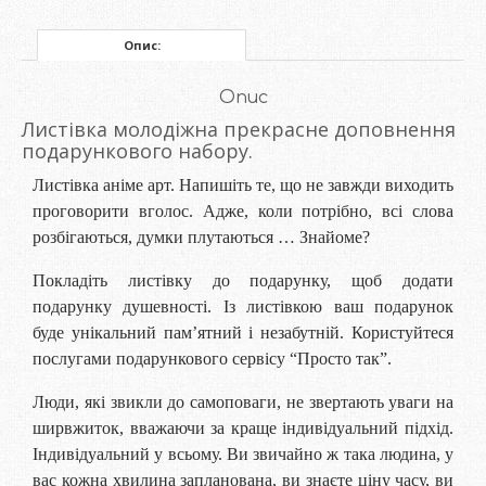
Опис:
Опис
Листівка молодіжна прекрасне доповнення
подарункового набору.
Листівка аніме арт. Напишіть те, що не завжди виходить
проговорити вголос. Адже, коли потрібно, всі слова
розбігаються, думки плутаються … Знайоме?
Покладіть листівку до подарунку, щоб додати
подарунку душевності. Із листівкою ваш подарунок
буде унікальний пам’ятний і незабутній. Користуйтеся
послугами подарункового сервісу “Просто так”.
Люди, які звикли до самоповаги, не звертають уваги на
ширвжиток, вважаючи за краще індивідуальний підхід.
Індивідуальний у всьому. Ви звичайно ж така людина, у
вас кожна хвилина запланована, ви знаєте ціну часу, ви