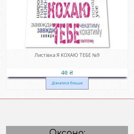
Листівка Я КОХАЮ ТЕБЕ №9
40
₴
Дізнатися більше
Оксана: