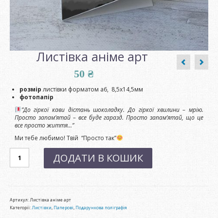
Листівка аніме арт
50
₴
розмір
листівки форматом а6, 8,5х14,5мм
фотопапір
”До гіркої кави дістань шоколадку.
До гіркої хвилини – мрію.
Просто запам’ятай – все буде гаразд.
Просто запам’ятай, що це
все просто життя…”
Ми тебе любимо! Твій “Просто так”
Листівка
ДОДАТИ В КОШИК
аніме
арт
кількість
Артикул:
Листівка аніме арт
Категорії:
Листівки
,
Паперові
,
Подарункова поліграфія