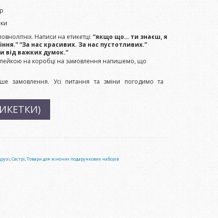
р
ики
внолітніх. Написи на етикетці:
“якщо що… ти знаєш, я
ння.” “За нас красивих. За нас пустотливих.”
 від важких думок.”
клейкою на коробці на замовлення напишемо, що
ше замовлення. Усі питання та зміни погодимо та
ИКЕТКИ)
рузі
,
Сестрі
,
Товари для жіночих подарункових наборів