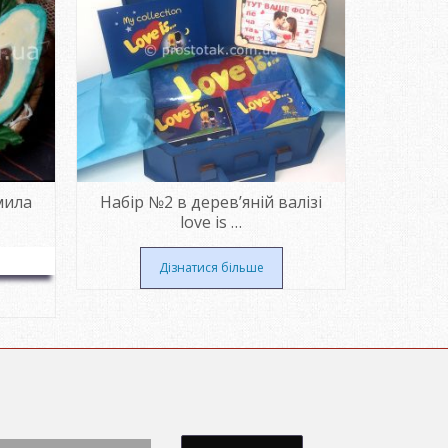
мила
Набір №2 в дерев’яній валізі
Набір
love is …
Дізнатися більше