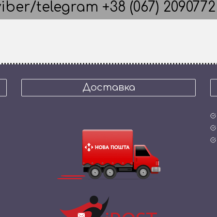
iber/telegram +38 (067) 2090772
Доставка