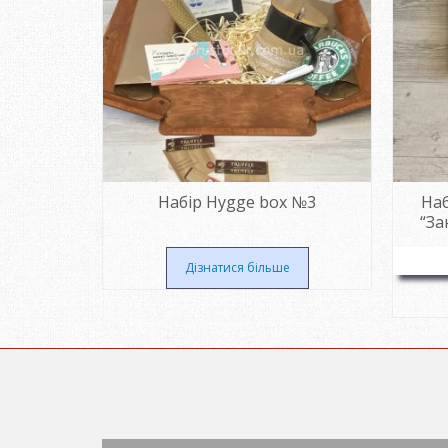
зі love is
Набір Hygge box №3
Наб
“За
Дізнатися більше