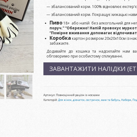
— збалансований корм. 100% відновлює екстер’є
— збалансований корм. Покращує хижацькі нав
Пиво
18+ або напій без алкогольний для непо
поруч.” “Обережно! Напій провокує муркоті
“Помірне вживання допомагає відпочивати
Коробка
картон розміром 20х20х10см із на
забажаєте.
Додавайте до кошика та надсилайте нам ва
обговоримо при особистому спілкуванні.
ЗАВАНТАЖИТИ НАЛІДКИ (ЕТ
Артикул:
Повноцінний раціон із носками
Категорій:
Для жінок, дівчаток, сестричок, мам та бабусь
,
Набори
,
Под