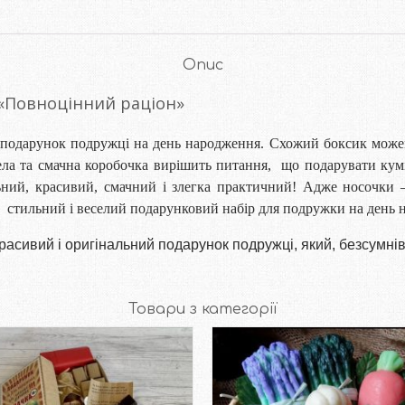
Опис
 «Повноцінний раціон»
 подарунок подружці на день народження. Схожий боксик можем
ела та смачна коробочка вирішить питання, що подарувати кум
льний, красивий, смачний і злегка практичний! Адже носочки –
стильний і веселий подарунковий набір для подружки на день 
сивий і оригінальний подарунок подружці, який, безсумнівн
Товари з категорії