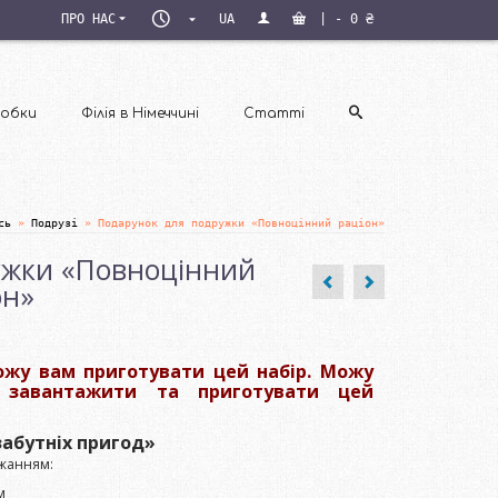
ПН–
ПРО НАС
UA
|
-
0
₴
ПТ
09:00–
18:00
обки
Філія в Німеччині
Статті
сь
»
Подрузі
»
Подарунок для подружки «Повноцінний раціон»
ужки «Повноцінний
он»
можу вам приготувати цей набір. Можу
и завантажити та приготувати цей
абутніх пригод»
ажанням:
м