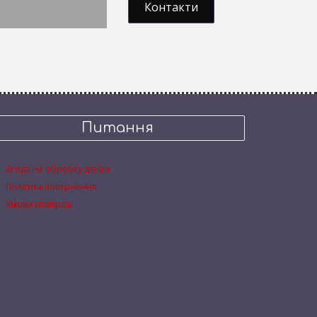
Контакти
Питання
Згода на обробку даних
Політика повернення
Умови співпраці