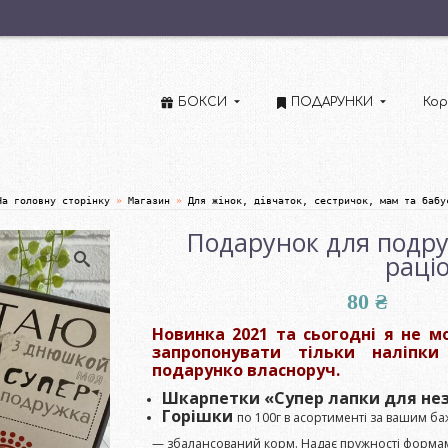
БОКСИ
ПОДАРУНКИ
Кор
На головну сторінку
»
Магазин
»
Для жінок, дівчаток, сестричок, мам та бабу
Подарунок для подр
раці
80
₴
Новинка 2021 та сьогодні я не 
запропонувати тільки наліпк
подарунко власноруч.
Шкарпетки «Супер лапки для нез
Горішки
по 100г в асортименті за вашим б
— збалансований корм. Надає пружності форма