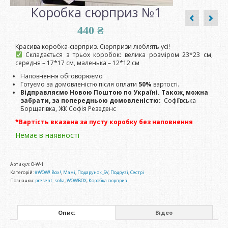
Коробка сюрприз №1
440
₴
Красива коробка-сюрприз. Сюрпризи люблять усі!
Складається з трьох коробок: велика розміром 23*23 см,
середня – 17*17 см, маленька – 12*12 см
Наповнення обговорюємо
Готуємо за домовленістю після оплати
50%
вартості.
Відправляємо Новою Поштою по Україні. Також, можна
забрати, за попередньою домовленістю:
Софіївська
Борщагівка, ЖК Софія Резеденс
*Вартість вказана за пусту коробку без наповнення
Немає в наявності
Артикул:
O-W-1
Категорій:
#WOW! Box!
,
Мамі
,
Подарунок_SV
,
Подрузі
,
Сестрі
Позначки:
present_sofia
,
WOWBOX
,
Коробка сюрприз
Опис:
Відео