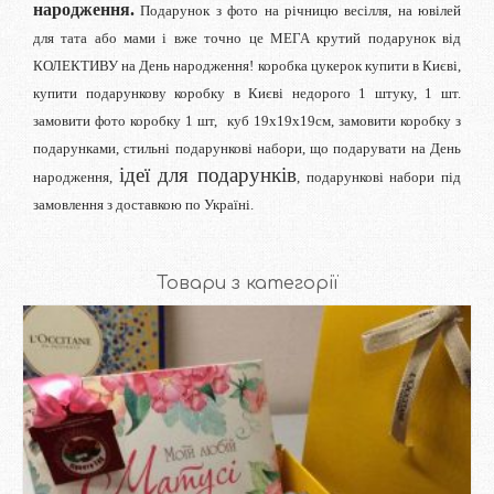
народження.
Подарунок з фото на річницю весілля, на ювілей
для тата або мами і вже точно це МЕГА крутий подарунок від
КОЛЕКТИВУ на День народження! коробка цукерок купити в Києві,
купити подарункову коробку в Києві недорого 1 штуку, 1 шт.
замовити фото коробку 1 шт, куб 19х19х19см, замовити коробку з
подарунками, стильні подарункові набори, що подарувати на День
ідеї для подарунків
народження,
, подарункові набори під
замовлення з доставкою по Україні.
Товари з категорії