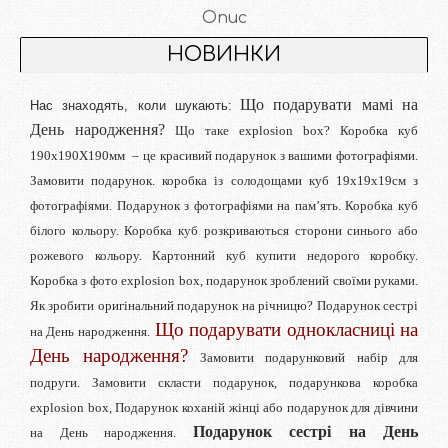
Опис
НОВИНКИ
Що подарувати мамі на
Нас знаходять, коли шукають:
День народження?
Що таке explosion box? Коробка куб
190х190Х190мм – це красивий подарунок з вашими фотографіями.
Замовити подарунок. коробка із солодощами куб 19х19х19см з
фотографіями. Подарунок з фотографіями на пам’ять. Коробка куб
білого кольору. Коробка куб розкриваються сторони синього або
рожевого кольору. Картонний куб купити недорого коробку.
Коробка з фото explosion box, подарунок зроблений своїми руками.
Як зробити оригінальний подарунок на річницю? Подарунок сестрі
Що подарувати однокласниці на
на День народження.
День народження?
Замовити подарунковий набір для
подруги. Замовити скласти подарунок, подарункова коробка
explosion box, Подарунок коханій жінці або подарунок для дівчини
Подарунок сестрі на День
на День народження.