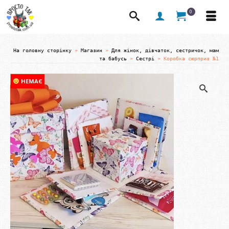
0
На головну сторінку
»
Магазин
»
Для жінок, дівчаток, сестричок, мам
та бабусь
»
Сестрі
»
Коробка сюрприз №1
НЕМАЄ