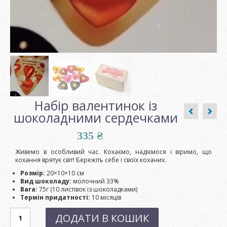
Набір валентинок із
шоколадними сердечками
335
₴
Живемо в особливий час. Кохаємо, надіємося і віримо, що
кохання врятує світ! Бережіть себе і своїх коханих.
Розмір:
20×10×10 см
Вид шоколаду:
молочний 33%
Вага:
75г (10 листівок із шоколадками)
Термін придатності:
10 місяців
Набір
ДОДАТИ В КОШИК
валентинок