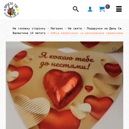
0
На головну сторінку
»
Магазин
»
На свята
»
Подарунки на День Св.
Валентина 14 лютого
»
Набір валентинок із шоколадними сердечками