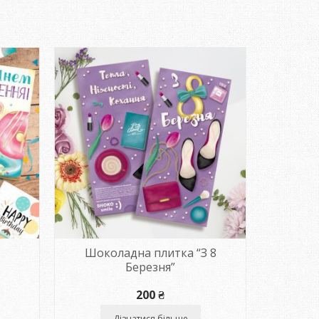
НЕМАЄ
Шоколадна плитка “З 8
Шо
Березня”
200
₴
Дізнатися більше