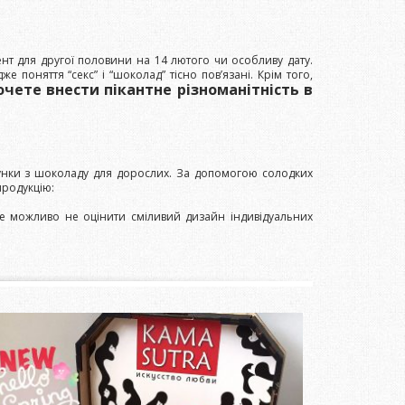
нт для другої половини на 14 лютого чи особливу дату.
поняття “секс” і “шоколад” тісно пов’язані. Крім того,
чете внести пікантне різноманітність в
арунки з шоколаду для дорослих. За допомогою солодких
продукцію:
е можливо не оцінити сміливий дизайн індивідуальних