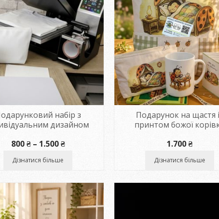
одарунковий набір з
Подарунок на щастя 
дивідуальним дизайном
принтом божої корів
Діапазон
800
₴
–
1.500
₴
1.700
₴
цін:
від
Дізнатися більше
Дізнатися більше
800 ₴
до
1.500 ₴