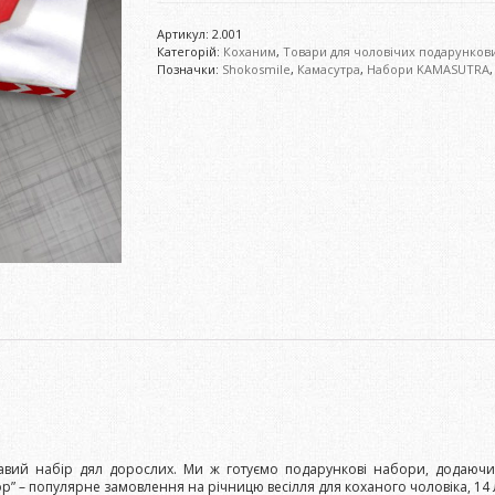
г
кількість
Артикул:
2.001
Категорій:
Коханим
,
Товари для чоловічих подарунков
Позначки:
Shokosmile
,
Камасутра
,
Набори KAMASUTRA
кавий набір дял дорослих. Ми ж готуємо подарункові набори, додаючи
” – популярне замовлення на річницю весілля для коханого чоловіка, 14 