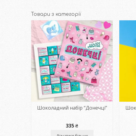
Товари з категорії
 “Моїй
Шоколадний набір “Донечці”
Шок
335
₴
Дізнатися більше