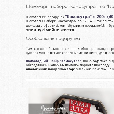
Шоколадні набори “Камасутра” та “No
“Камасутра” є 200г (4
Шоколадний подарунок
Шоколадні набори «Камасутра» по 12 і 40 штук плиток ч
шоколад є афродизіаком (збудливим продуктом).Він буд
звичну сімейне життя.
Особливість подарунка
Тим, хто хоче більше знати про любов, про солодкі пр
цукерок можна пізнати солодкі моменти життя, для цьог
Шоколадний набір “Камасутра”,
що складається з д
обкладинок мініатюрних плиточок чорного шоколаду.
Аналогічний набір “Non stop”
з великою кількістю шоко