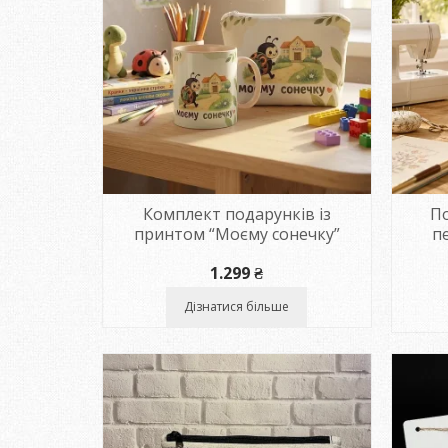
Комплект подарунків із
По
принтом “Моєму сонечку”
п
1.299
₴
Дізнатися більше