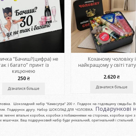
ичка “Бачиш?(цифра) не
Коханому чоловіку і
так і багато” принт із
найкращому у світі тату
кицюнею
2.620
₴
250
₴
Дізнатися більше
Дізнатися більше
ловіка. Шоколадний набір “Камасутра” 200 г. Подарок на годовщину свадьбы. В
Подарункові н
ілля. Подарунок другу. Набор ШОКОЛАД ДЛЯ ЧОЛОВІКА.
ів: іменні вітальні коробки, коробки з побажаннями на сторонах, коробки орні 
их мішечках. Ваш подарунковий набір буде унікальний, оригінальний і стильний.