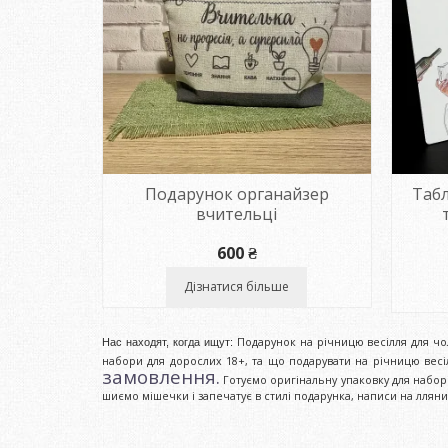
Подарунок органайзер
Табл
вчительці
600
₴
Дізнатися більше
Подарунок на річницю весілля для чо
Нас находят, когда ищут:
набори для дорослих 18+, та що подарувати на річницю вес
замовлення.
Готуємо оригінальну упаковку для набор
шиємо мішечки і запечатує в стилі подарунка, написи на ллян