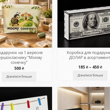
дарунок на 1 вересня
Коробка для подарунк
ершокласнику “Моєму
ДОЛАР в асортимент
сонечку”
Діа
185
₴
–
450
₴
500
₴
цін:
від
Дізнатися більше
Дізнатися більше
185 
до
450 