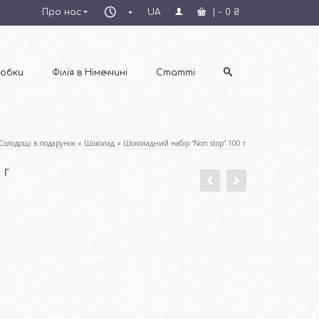
Пн–
Про нас
UA
|
-
0
₴
Пт
09:00–
18:00
обки
Філія в Німеччині
Статті
Солодощі в подарунок
»
Шоколад
»
Шоколадний набір “Non stop” 100 г
 г