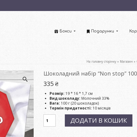
Бокси
Подарунки
Кор
На головну сторінку
»
Магазин
»
Шоколадний набір “Non stop” 100
335
₴
Розмір:
19 * 16 * 1,7 см
Вид шоколаду:
Молочний 33%
Вага:
100 г (20 шоколадок)
Термін придатності:
10 місяців
Шоколадний
ДОДАТИ В КОШИК
набір
"Non
stop"
100