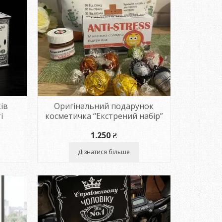
ів
Оригінальний подарунок
і
косметичка “Екстрений набір”
пазон
1.250
₴
Дізнатися більше
₴
₴