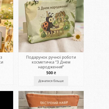
із
Подарунок ручної роботи
ки
косметичка “З Днем
народження!”
500
₴
Дізнатися більше