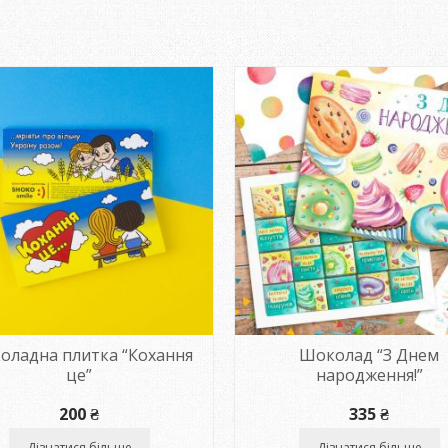
оладна плитка “Кохання
Шоколад “З Днем
це”
народження!”
200
₴
335
₴
Дізнатися більше
Дізнатися більше