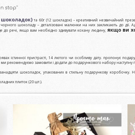
n stop”
0 шоколадок)
та 60г (12 шокладок) – креативний незвичайний презе
орного шоколаду – деталізовані малюнки на них закликають до дії. Адже 
якщо ви хо
е до речі, якщо вам необхідно здивувати кохану людину,
оявах істинної пристрасті, 14 лютого чи особливу дату. пропонує под
о ми рекомендуємо замовити і додати до подарункового набору наступну 
ванадцяти шоколадок, упакованих в стильну подарункову коробочку. Н
ладних плиток (20 шт.).