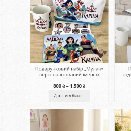
Подарунковий набір „Мулан»
П
персоналізований іменем
ін
Діапазон
800
₴
–
1.500
₴
цін:
від
Дізнатися більше
800 ₴
до
1.500 ₴