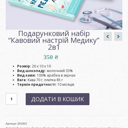
Подарунковий набір
“Кавовий настрій Медику”
2в1
350
₴
Розмір:
20 х 10 х 10
Вид шоколаду:
молочний 33%
Вид кави:
100% арабіка в зернах
Вага:
Кава 70 г, плитка 85 г
Термін придатності:
10 місяців
Подарунковий
ДОДАТИ В КОШИК
набір
"Кавовий
настрій
Медику"
2в1
кількість
Артикул:
205.003