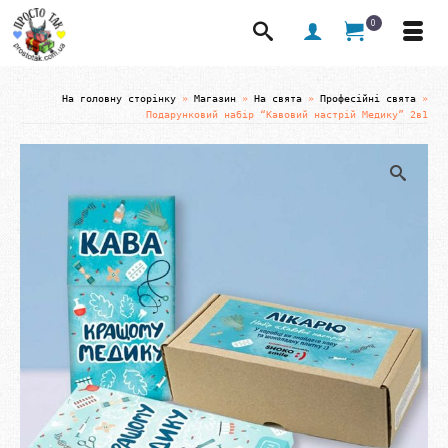
0
На головну сторінку
»
Магазин
»
На свята
»
Професійні свята
»
Подарунковий набір “Кавовий настрій Медику” 2в1