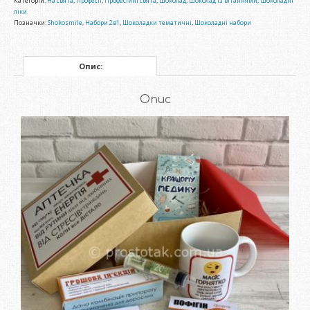
Категорій:
На свята
,
Професії
,
Професійні свята
,
Шоколад
,
Шоколад із вітаннями
,
Шоколадні
ліки
Позначки:
Shokosmile
,
Набори 2в1
,
Шоколадки тематичні
,
Шоколадні набори
Опис:
Опис