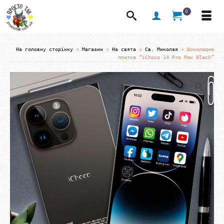
0
На головну сторінку
»
Магазин
»
На свята
»
Св. Миколая
»
Шоколадна
плитка “iChoco 14 Pro Max Black”