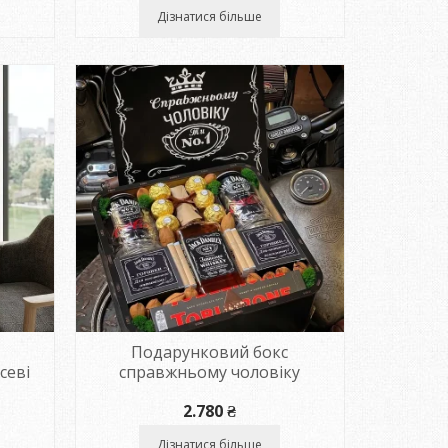
Дізнатися більше
₴
₴
Подарунковий бокс
севі
справжньому чоловіку
2.780
₴
Дізнатися більше