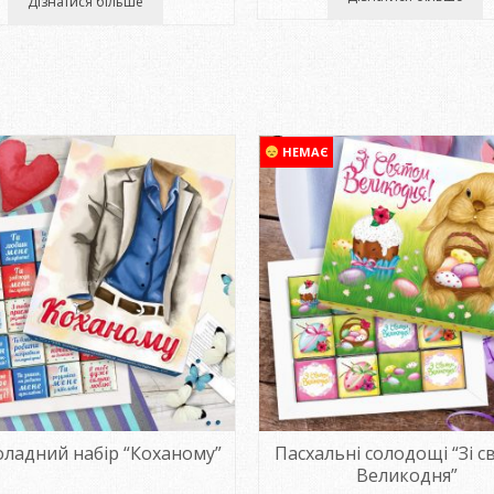
Дізнатися більше
НЕМАЄ
ладний набір “Коханому”
Пасхальні солодощі “Зі с
Великодня”