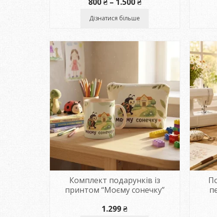
Діапазон
800
₴
–
1.500
₴
цін:
від
Дізнатися більше
800 ₴
до
1.500 ₴
Комплект подарунків із
По
принтом “Моєму сонечку”
п
1.299
₴