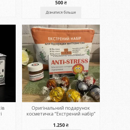
500
₴
Дізнатися більше
ів
Оригінальний подарунок
і
косметичка “Екстрений набір”
пазон
1.250
₴