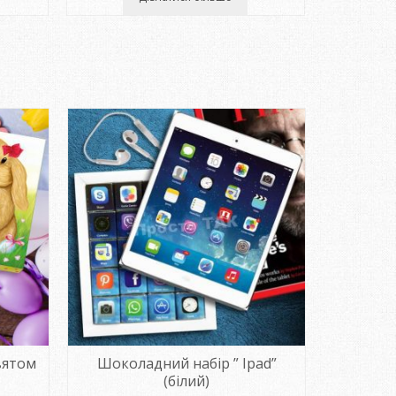
вятом
Шоколадний набір ” Ipad”
Шокол
(білий)