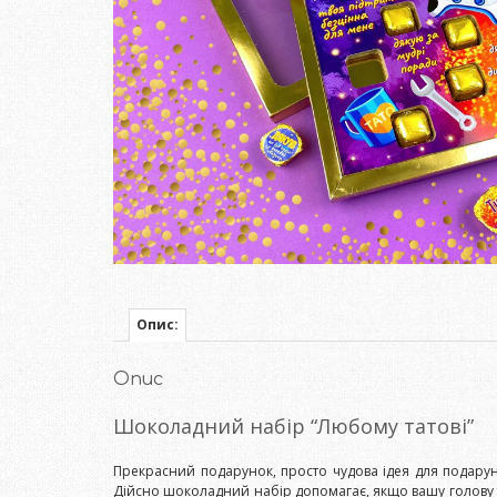
Опис:
Опис
Шоколадний набір “Любому татові”
Прекрасний подарунок, просто чудова ідея для подарунк
Дійсно шоколадний набір допомагає, якщо вашу голову