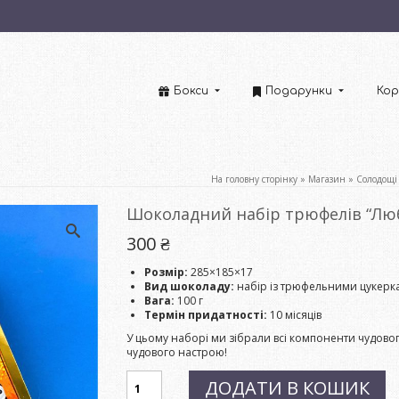
Бокси
Подарунки
Кор
На головну сторінку
»
Магазин
»
Солодощі
Шоколадний набір трюфелів “Люб
300
₴
Розмір:
285×185×17
Вид шоколаду:
набір із трюфельними цукер
Вага:
100 г
Термін придатності:
10 місяців
У цьому наборі ми зібрали всі компоненти чудовог
чудового настрою!
Шоколадний
ДОДАТИ В КОШИК
набір