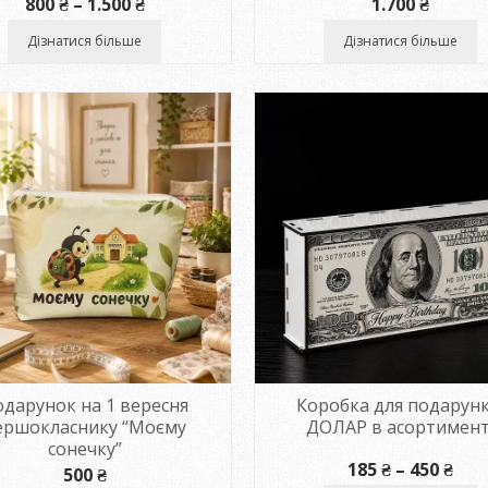
Діапазон
800
₴
–
1.500
₴
1.700
₴
цін:
від
Дізнатися більше
Дізнатися більше
800 ₴
до
1.500 ₴
дарунок на 1 вересня
Коробка для подарунк
ершокласнику “Моєму
ДОЛАР в асортимент
сонечку”
Діа
185
₴
–
450
₴
500
₴
цін: