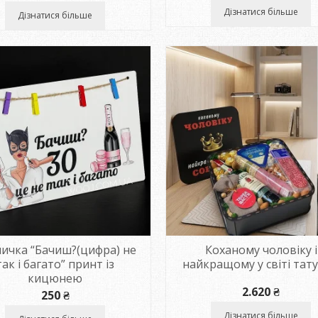
від
Дізнатися більше
Дізнатися більше
185 
до
450 
ичка “Бачиш?(цифра) не
Коханому чоловіку і
так і багато” принт із
найкращому у світі тату
кицюнею
2.620
₴
250
₴
Дізнатися більше