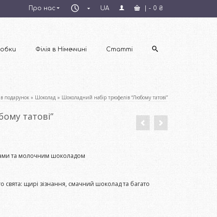
Пн–
Про нас
UA
|
-
0
₴
Пт
09:00–
18:00
обки
Філія в Німеччині
Статті
 в подарунок
»
Шоколад
»
Шоколадний набір трюфелів “Любому татові”
ому татові”
ками та молочним шоколадом
о свята: щирі зізнання, смачний шоколад та багато