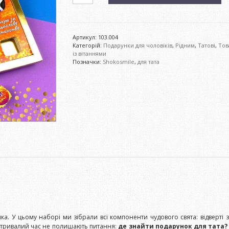
трюфелів
"Любому
татові"
кількість
Артикул:
103.004
Категорій:
Подарунки для чоловіків
,
Рідним
,
Татові
,
Тов
із вітаннями
Позначки:
Shokosmile
,
для тата
а. У цьому наборі ми зібрали всі компоненти чудового свята: відверті
 тривалий час не полишають питання:
де знайти подарунок для тата?