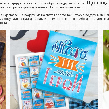
Що подар
пити подарунок татові
. Як підібрати подарунок татові.
остійно розв’язувати ці питання. Просто напишіть нам.
 і доставлення подарунків на свято і просто так! Готуємо подарункові 
ь-якому сайті, а нам дати тільки посилання на нього. Або довіритися н
о так.
ЗАМОВИТИ