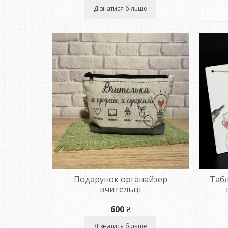
Дізнатися більше
Подарунок органайзер
Табл
вчительці
600
₴
Дізнатися більше