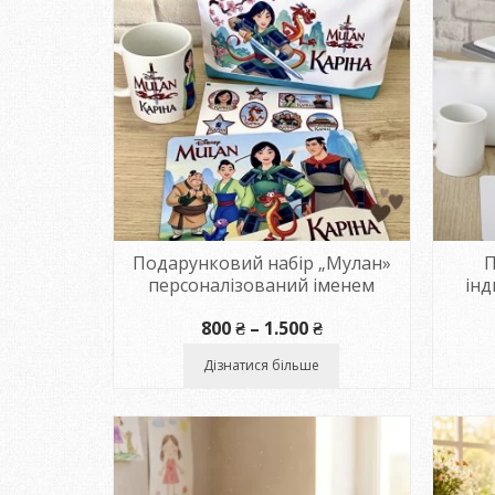
Подарунковий набір „Мулан»
П
персоналізований іменем
ін
Діапазон
800
₴
–
1.500
₴
цін:
від
Дізнатися більше
800 ₴
до
1.500 ₴