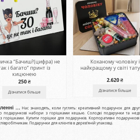
ичка “Бачиш?(цифра) не
Коханому чоловіку і
так і багато” принт із
найкращому у світі тату
кицюнею
2.620
₴
250
₴
Дізнатися більше
Дізнатися більше
гленні …
Нас знаходять, коли гуглять: креативний подарунок для дру
о подарункові набори з горішками кешью. Солодкі подарунки та нед
з горішками. Купити горішки для подарунків. Корпоративні подарунков
півробітникам. Подарунки для клієнтів в дерев’яній упаковці.