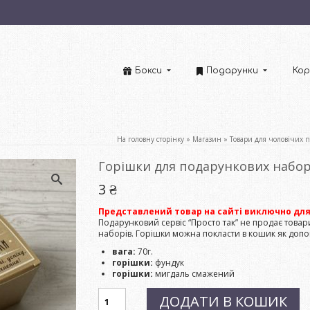
Бокси
Подарунки
Кор
На головну сторінку
»
Магазин
»
Товари для чоловічих п
Горішки для подарункових наборі
3
₴
Представлений товар на сайті виключно для 
Подарунковий сервіс “Просто так” не продає това
наборів. Горішки можна покласти в кошик як допо
вага:
70г.
горішки:
фундук
горішки:
мигдаль смажений
Горішки
ДОДАТИ В КОШИК
для