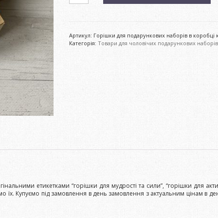
подарункових
наборів
в
коробці
куб
Артикул:
Горішки для подарункових наборів в коробці 
кількість
Категорія:
Товари для чоловічих подарункових наборів
альними етикетками “горішки для мудрості та сили”, “горішки для актив
мо їх. Купуємо під замовлення в день замовлення з актуальним цінам в де