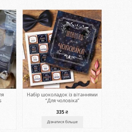
ля
Набір шоколадок із вітаннями
Набір 
s
“Для чоловіка”
335
₴
Дізнатися більше