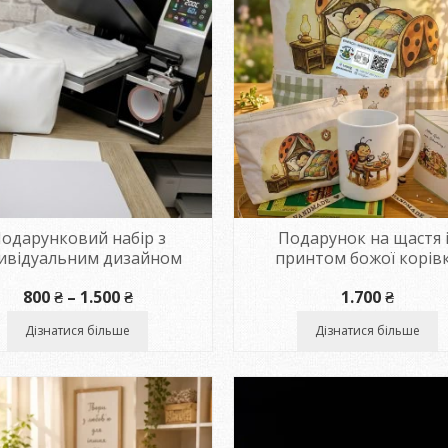
одарунковий набір з
Подарунок на щастя 
дивідуальним дизайном
принтом божої корів
Діапазон
800
₴
–
1.500
₴
1.700
₴
цін:
від
Дізнатися більше
Дізнатися більше
800 ₴
до
1.500 ₴