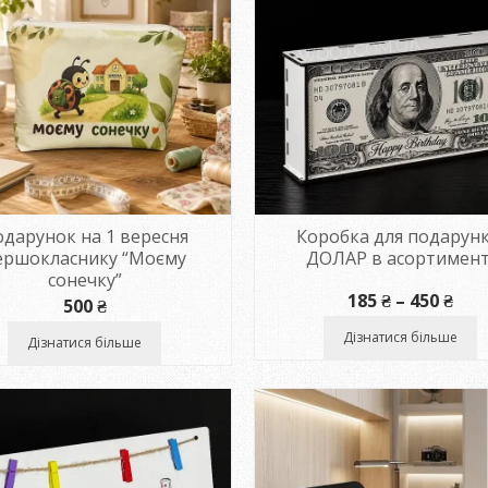
дарунок на 1 вересня
Коробка для подарунк
ершокласнику “Моєму
ДОЛАР в асортимент
сонечку”
Діа
185
₴
–
450
₴
500
₴
цін:
від
Дізнатися більше
Дізнатися більше
185 
до
450 