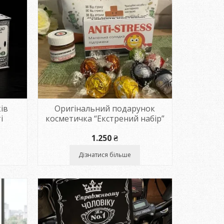
ів
Оригінальний подарунок
і
косметичка “Екстрений набір”
пазон
1.250
₴
Дізнатися більше
₴
₴