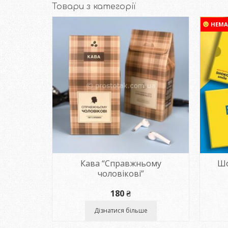
Товари з категорії
НЕМА
ої шкіри
Кава “Справжньому
Шо
чоловікові”
180
₴
Дізнатися більше