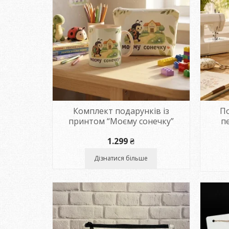
Комплект подарунків із
По
принтом “Моєму сонечку”
п
1.299
₴
Дізнатися більше