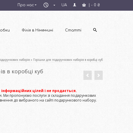
Пн–
Про нас
UA
|
-
0
₴
Пт
09:00–
18:00
обки
Філія в Німеччині
Статті
одарункових наборів
»
Горішки для подарункових наборів в коробці куб
в в коробці куб
інформаційних цілей і не продається.
ри. Ми пропонуємо послуги зі складання подарункових
внення до вибраного на сайті подарункового набору.