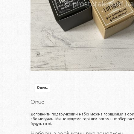
Опис:
Опис
Доповнити подарунковий набір можна горішками з оригін
або мигдаль. Ми не купуємо горішки оптом і не зберігає
будуть свіжі.
Набори із горішками вже замовляли