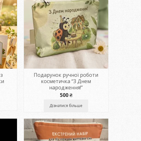
із
Подарунок ручної роботи
ки
косметичка “З Днем
народження!”
500
₴
Дізнатися більше