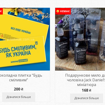
Є
НЕМАЄ
коладна плитка “Будь
Подарункове мило д
сміливим”
чоловіка Jack Daniel’
мініатюра
200
₴
168
₴
Дізнатися більше
Дізнатися більше