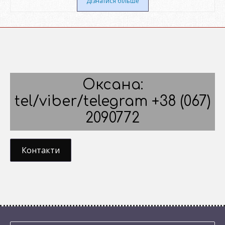
Дізнатися більше
Оксана:
tel/viber/telegram +38 (067)
2090772
Контакти