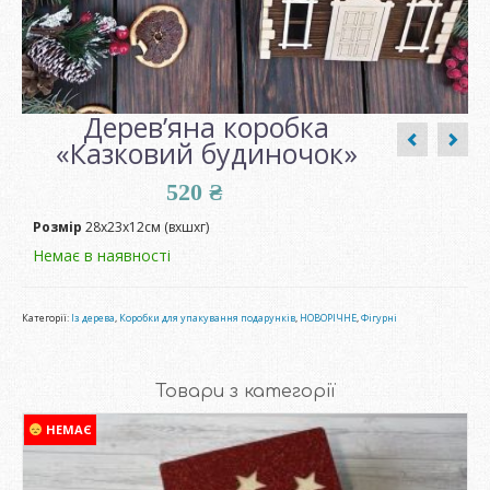
Дерев’яна коробка
«Казковий будиночок»
520
₴
Розмір
28х23х12см (вхшхг)
Немає в наявності
Категорії:
Із дерева
,
Коробки для упакування подарунків
,
НОВОРІЧНЕ
,
Фігурні
Товари з категорії
НЕМАЄ