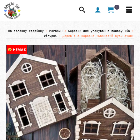
0
На головну сторінку
»
Магазин
»
Коробки для упакування подарунків
»
Фігурні
»
Дерев’яна коробка «Казковий будиночок»
НЕМАЄ