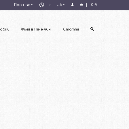
Пн–
Про нас
UA
|
-
0
₴
Пт
09:00–
18:00
обки
Філія в Німеччині
Статті