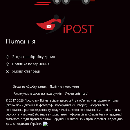
Питання
Згода на обробку даних
Політика повернення
Умови співпраці
Згода на обробку даних
Політика повернення
Розрахунок та доставка подарунків
Умови співпраці
© 2017-2026 Просто так Всі матеріали цього сайту є об'єктами авторського права
(включаючи дизайн та фотографії подарункових наборів). Забороняється
копіювання, розповсюдження (у тому числі шляхом копіювання на інші сайти та
ресурси в Інтернеті) або інше використання інформації та об'єктів без попередньої
письмової згоди правовласника. Порушення авторських прав карається відповідно
до законодавства України.