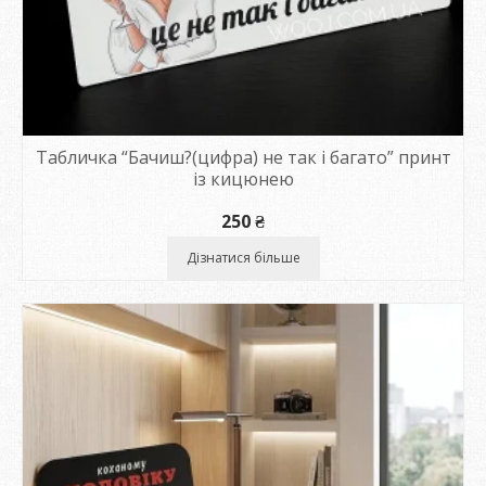
Табличка “Бачиш?(цифра) не так і багато” принт
із кицюнею
250
₴
Дізнатися більше