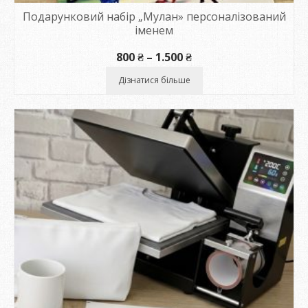
Подарунковий набір „Мулан» персоналізований
іменем
Діапазон
800
₴
–
1.500
₴
цін:
від
Дізнатися більше
800 ₴
до
1.500 ₴