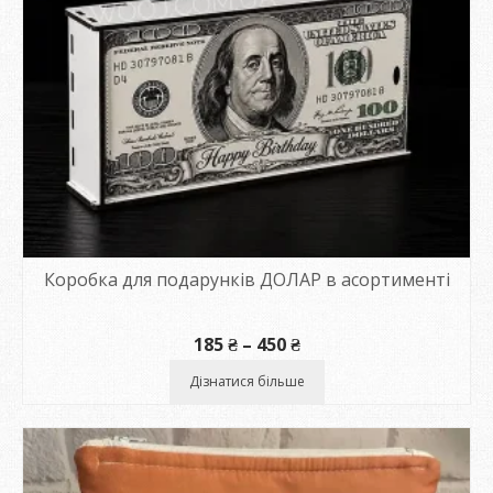
Коробка для подарунків ДОЛАР в асортименті
Діапазон
185
₴
–
450
₴
цін:
від
Дізнатися більше
185 ₴
до
450 ₴