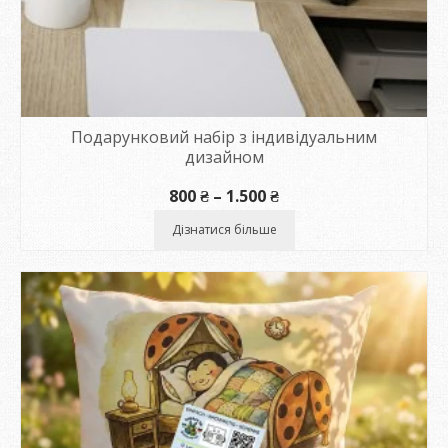
Подарунковий набір з індивідуальним
дизайном
Діапазон
800
₴
–
1.500
₴
цін:
від
Дізнатися більше
800 ₴
до
1.500 ₴