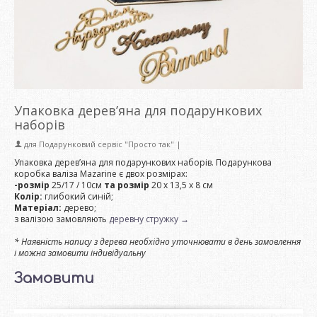
Упаковка дерев’яна для подарункових
наборів
для
Подарунковий сервіс "Просто так"
|
Упаковка дерев’яна для подарункових наборів. Подарункова
коробка валіза Mazarine є двох розмірах:
-розмір
25/17 / 10см
та розмір
20 х 13,5 х 8 см
Колір:
глибокий синій;
Матеріал:
дерево;
з валізою замовляють
деревну стружку →
* Наявність напису з дерева необхідно уточнювати в день замовлення
і можна замовити індивідуальну
Замовити