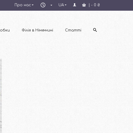
Пн–
Про нас
UA
|
-
0
₴
Пт
09:00–
18:00
обки
Філія в Німеччині
Статті