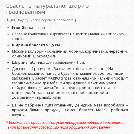
Браслет з натуральної шкіри з
гравіюванням
для
Подарунковий сервіс "Просто так"
|
Італійська
шкіра
Лазерне гравірування дозволяє наносити малюнки з високою
точністю
Ширина браслета 1,5 см
.
Можливі кольори – коньячний, чорний, коричневий, червоний,
оливковий, шоколадний.
Ширина таблички для гравіювання 1 см.
Доступні в 4 розмірах. (Зазначимо після замовлення) На
браслеті можливо нанести будь-який малюнок або текст який
забажаєте.
Браслет MARKO з гравіюванням – унікальний продукт
творів виключно для тебе. Ми приділяємо максимум уваги
найдрібніших деталям.Только ручна робота і високоякісні
матеріали. Унікальна обробка країв, роблять вироби
довговічним і привабливим.
Це не фабрична “штампування”, де єдина мета виробника –
продати більше продукції. Кожен браслет MARKO робиться
вручну.
* браслети не продаємо. Готуємо подарункові набори з браслетами.
Текст гравіювання обговоримо після оформлення замовлення.