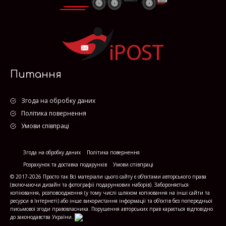
Питання
Згода на обробку даних
Політика повернення
Умови співпраці
Згода на обробку даних
Політика повернення
Розрахунок та доставка подарунків
Умови співпраці
© 2017-2026 Просто так Всі матеріали цього сайту є об'єктами авторського права
(включаючи дизайн та фотографії подарункових наборів). Забороняється
копіювання, розповсюдження (у тому числі шляхом копіювання на інші сайти та
ресурси в Інтернеті) або інше використання інформації та об'єктів без попередньої
письмової згоди правовласника. Порушення авторських прав карається відповідно
до законодавства України.