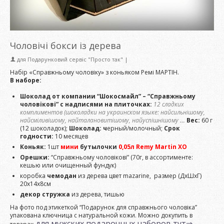
Чоловічі бокси із дерева
для
Подарунковий сервіс "Просто так"
|
Набір «Справжньому чоловіку» з коньяком Ремі МАРТІН.
В наборе:
Шоколад от компании “Шокосмайл” – “Справжньому
чоловікові” с надписями на плиточках:
12 сладких
комплиментов (шоколадки на украинском языке: найсильнішому,
найсміливішому, найталановитішому, найуспішнішому
…
Вес:
60 г
(12 шоколадок);
Шоколад: ч
ерный/молочный;
Срок
годности:
10 месяцев
Коньяк:
1шт
мини
бутылочки
0,05л Remy Martin ХО
Орешки:
“Справжньому чоловікові” (70г, в ассортименте:
кешью или очищенный фундук)
коробка
чемодан
из дерева цвет mazarine, размер (ДхШхГ)
20х14х8см
декор стружка
из дерева, тишью
На фото под этикеткой “Подарунок для справжнього чоловіка”
упакована ключница с натуральной кожи. Можно докупить в
для мужских подарочных наборов тут⇒