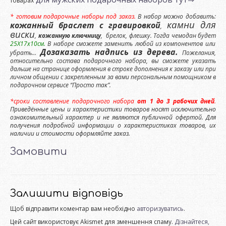
товарах
* готовим подарочные наборы под заказ.
В набор можно добавить:
камни для
кожанный браслет с гравировкой
,
виски
,
кожанную ключницу
, брелок, флешку. Тогда чемодан будет
25Х17х10см.
В наборе сможете заменить любой из компонентов или
Дозаказать надпись из дерева.
убрать…
Пожелания,
относительно состава подарочного набора, вы сможете указать
дальше на странице оформления в строке дополнения к заказу или при
личном общении с закрепленным за вами персональным помощником в
подарочном сервисе “Просто так”.
*сроки составление подарочного набора
от 1 до 3 рабочих дней
.
Приведённые цены и характеристики товаров носят исключительно
ознакомительный характер и не являются публичной офертой. Для
получения подробной информации о характеристиках товаров, их
наличии и стоимости оформляйте заказ.
Замовити
Залишити відповідь
Щоб відправити коментар вам необхідно
авторизуватись
.
Цей сайт використовує Akismet для зменшення спаму.
Дізнайтеся,