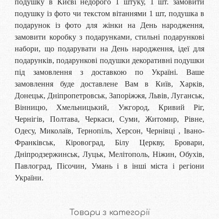
подушку в Києві недорого 1 штуку, 1 шт. замовити
подушку із фото чи текстом вітаннями 1 шт, подушка в
подарунок із фото для жінки на День народження,
замовити коробку з подарунками, стильні подарункові
набори, що подарувати на День народження, ідеї для
подарунків, подарункові подушки декоративні подушки
під замовлення з доставкою по Україні. Ваше
замовлення буде доставлене Вам в Київ, Харків,
Донецьк, Дніпропетровськ, Запоріжжя, Львів, Луганськ,
Вінницю, Хмельницький, Ужгород, Кривий Ріг,
Чернігів, Полтава, Черкаси, Суми, Житомир, Рівне,
Одесу, Миколаїв, Тернопіль, Херсон, Чернівці , Івано-
Франківськ, Кіровоград, Білу Церкву, Бровари,
Дніпродзержинськ, Луцьк, Мелітополь, Ніжин, Обухів,
Павлоград, Пісочин, Умань і в інші міста і регіони
України.
Товари з категорії