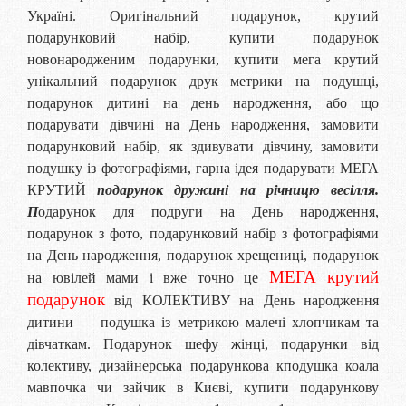
Україні. Оригінальний подарунок, крутий
подарунковий набір, купити подарунок
новонародженим подарунки, купити мега крутий
унікальний подарунок друк метрики на подушці,
подарунок дитині на день народження, або що
подарувати дівчині на День народження, замовити
подарунковий набір, як здивувати дівчину, замовити
подушку із фотографіями, гарна ідея подарувати МЕГА
КРУТИЙ
подарунок дружині на річницю весілля.
П
одарунок для подруги на День народження,
подарунок з фото, подарунковий набір з фотографіями
на День народження, подарунок хрещениці, подарунок
МЕГА крутий
на ювілей мами і вже точно це
подарунок
від КОЛЕКТИВУ на День народження
дитини — подушка із метрикою малечі хлопчикам та
дівчаткам. Подарунок шефу жінці, подарунки від
колективу, дизайнерська подарункова кподушка коала
мавпочка чи зайчик в Києві, купити подарункову