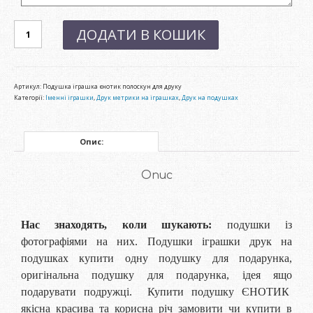
Подушка
ДОДАТИ В КОШИК
єнотик
кількість
Артикул:
Подушка іграшка єнотик полоскун для друку
Категорії:
Іменні іграшки
,
Друк метрики на іграшках
,
Друк на подушках
Опис:
Опис
Нас знаходять, коли шукають:
подушки із
фотографіями на них. Подушки іграшки друк на
подушках купити одну подушку для подарунка,
оригінальна подушку для подарунка, ідея ящо
подарувати подружці. Купити подушку ЄНОТИК
якісна красива та корисна річ замовити чи купити в