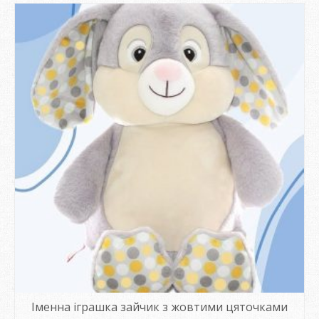
Іменна іграшка зайчик з жовтими цяточками